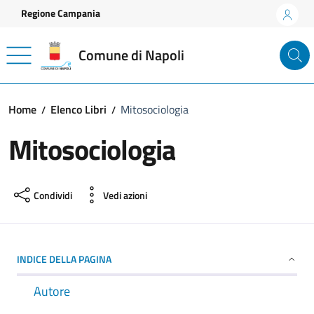
Vai ai contenuti
Vai al footer
Regione Campania
Comune di Napoli
Home
Elenco Libri
Mitosociologia
Mitosociologia
Condividi
Vedi azioni
INDICE DELLA PAGINA
Autore