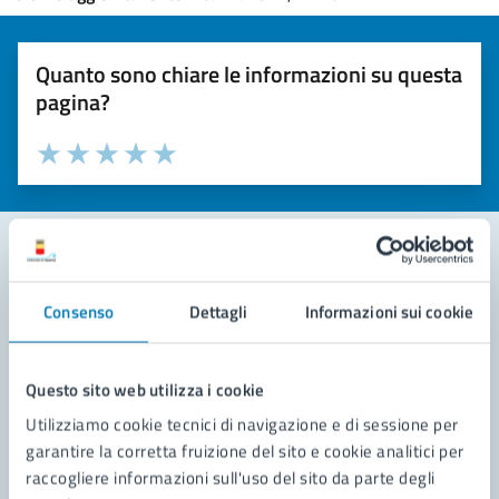
Quanto sono chiare le informazioni su questa
pagina?
Valuta la chiarezza delle informazioni (da 1 a 5 stelle)
Seleziona il numero di stelle per valutare la chiarezza delle i
Valuta 1 stelle su 5
Valuta 2 stelle su 5
Valuta 3 stelle su 5
Valuta 4 stelle su 5
Valuta 5 stelle su 5
Contatta il comune
Consenso
Dettagli
Informazioni sui cookie
Leggi le domande frequenti
Questo sito web utilizza i cookie
Richiedi assistenza
Utilizziamo cookie tecnici di navigazione e di sessione per
Prenota appuntamento
garantire la corretta fruizione del sito e cookie analitici per
raccogliere informazioni sull'uso del sito da parte degli