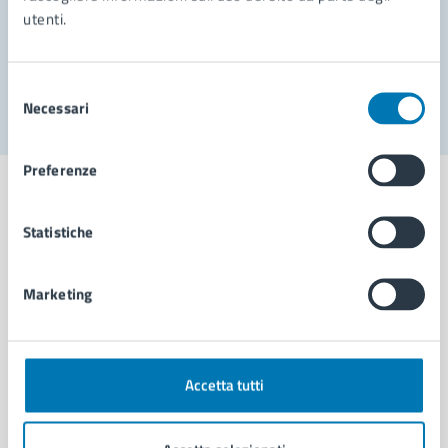
utenti.
Problemi in città
Segnala disservizio
Selezione
Necessari
del
consenso
Preferenze
Statistiche
Comune di Napoli
Marketing
AMMINISTRAZIONE
Aree amministrative
Organi di governo
Accetta tutti
Municipalità
Uffici