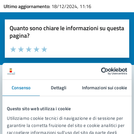
Ultimo aggiornamento:
18/12/2024, 11:16
Quanto sono chiare le informazioni su questa
pagina?
Valuta la chiarezza delle informazioni (da 1 a 5 stelle)
Seleziona il numero di stelle per valutare la chiarezza delle i
Valuta 1 stelle su 5
Valuta 2 stelle su 5
Valuta 3 stelle su 5
Valuta 4 stelle su 5
Valuta 5 stelle su 5
Consenso
Dettagli
Informazioni sui cookie
Contatta il comune
Leggi le domande frequenti
Questo sito web utilizza i cookie
Richiedi assistenza
Utilizziamo cookie tecnici di navigazione e di sessione per
garantire la corretta fruizione del sito e cookie analitici per
Prenota appuntamento
raccogliere informazioni sull'uso del sito da parte degli