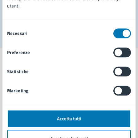
utenti.
Problemi in città
Segnala disservizio
Selezione
Necessari
del
consenso
Preferenze
Statistiche
Comune di Napoli
Marketing
AMMINISTRAZIONE
Aree amministrative
Organi di governo
Accetta tutti
Municipalità
Uffici