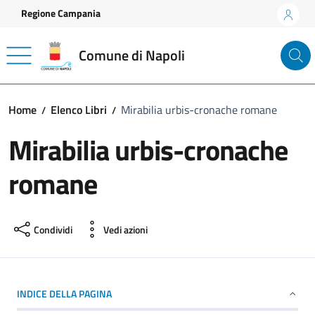
Vai ai contenuti
Vai al footer
Regione Campania
Comune di Napoli
Home
Elenco Libri
Mirabilia urbis-cronache romane
Mirabilia urbis-cronache
romane
Condividi
Vedi azioni
INDICE DELLA PAGINA