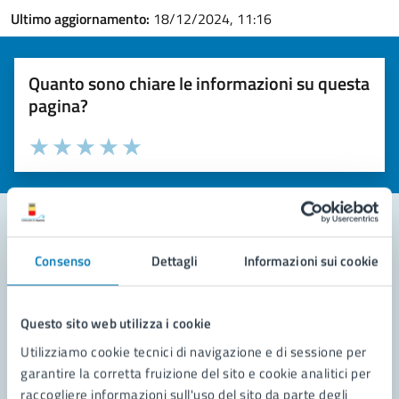
Ultimo aggiornamento:
18/12/2024, 11:16
Quanto sono chiare le informazioni su questa
pagina?
Valuta la chiarezza delle informazioni (da 1 a 5 stelle)
Seleziona il numero di stelle per valutare la chiarezza delle i
Valuta 1 stelle su 5
Valuta 2 stelle su 5
Valuta 3 stelle su 5
Valuta 4 stelle su 5
Valuta 5 stelle su 5
Consenso
Dettagli
Informazioni sui cookie
Contatta il comune
Leggi le domande frequenti
Questo sito web utilizza i cookie
Richiedi assistenza
Utilizziamo cookie tecnici di navigazione e di sessione per
garantire la corretta fruizione del sito e cookie analitici per
Prenota appuntamento
raccogliere informazioni sull'uso del sito da parte degli