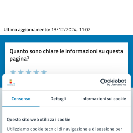
Ultimo aggiornamento:
13/12/2024, 11:02
Quanto sono chiare le informazioni su questa
pagina?
Valuta la chiarezza delle informazioni (da 1 a 5 stelle)
Seleziona il numero di stelle per valutare la chiarezza delle i
Valuta 1 stelle su 5
Valuta 2 stelle su 5
Valuta 3 stelle su 5
Valuta 4 stelle su 5
Valuta 5 stelle su 5
Consenso
Dettagli
Informazioni sui cookie
Contatta il comune
Questo sito web utilizza i cookie
Leggi le domande frequenti
Utilizziamo cookie tecnici di navigazione e di sessione per