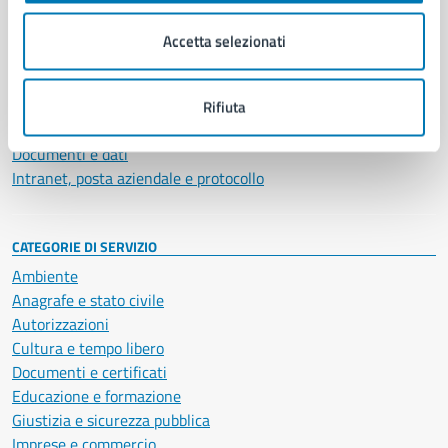
Organi di governo
Municipalità
Accetta selezionati
Uffici
Enti e fondazioni
Politici
Rifiuta
Personale amministrativo
Documenti e dati
Intranet, posta aziendale e protocollo
CATEGORIE DI SERVIZIO
Ambiente
Anagrafe e stato civile
Autorizzazioni
Cultura e tempo libero
Documenti e certificati
Educazione e formazione
Giustizia e sicurezza pubblica
Imprese e commercio