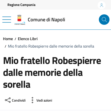
Vai ai contenuti
Vai al footer
Regione Campania
Comune di Napoli
Home
Elenco Libri
Mio fratello Robespierre dalle memorie della sorella
Mio fratello Robespierre
dalle memorie della
sorella
Condividi
Vedi azioni