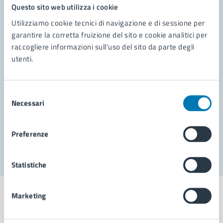
Questo sito web utilizza i cookie
Utilizziamo cookie tecnici di navigazione e di sessione per
Contatta il comune
garantire la corretta fruizione del sito e cookie analitici per
Leggi le domande frequenti
raccogliere informazioni sull'uso del sito da parte degli
utenti.
Richiedi assistenza
Prenota appuntamento
Selezione
Necessari
del
Problemi in città
consenso
Segnala disservizio
Preferenze
Statistiche
Marketing