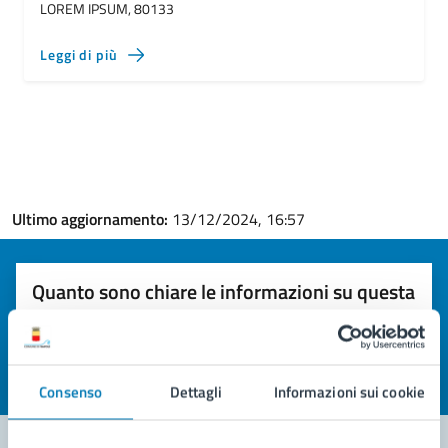
LOREM IPSUM, 80133
Leggi di più
Ultimo aggiornamento:
13/12/2024, 16:57
Quanto sono chiare le informazioni su questa
pagina?
Valuta la chiarezza delle informazioni (da 1 a 5 stelle)
Seleziona il numero di stelle per valutare la chiarezza delle i
Valuta 1 stelle su 5
Valuta 2 stelle su 5
Valuta 3 stelle su 5
Valuta 4 stelle su 5
Valuta 5 stelle su 5
Consenso
Dettagli
Informazioni sui cookie