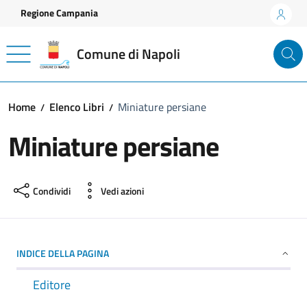
Vai ai contenuti
Vai al footer
Regione Campania
Comune di Napoli
Home
Elenco Libri
Miniature persiane
Miniature persiane
Condividi
Vedi azioni
INDICE DELLA PAGINA
Editore