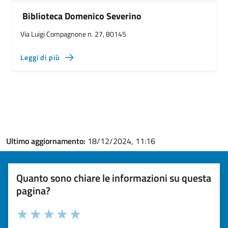
Biblioteca Domenico Severino
Via Luigi Compagnone n. 27, 80145
Leggi di più
Ultimo aggiornamento:
18/12/2024, 11:16
Quanto sono chiare le informazioni su questa
pagina?
Valuta la chiarezza delle informazioni (da 1 a 5 stelle)
Seleziona il numero di stelle per valutare la chiarezza delle i
Valuta 1 stelle su 5
Valuta 2 stelle su 5
Valuta 3 stelle su 5
Valuta 4 stelle su 5
Valuta 5 stelle su 5