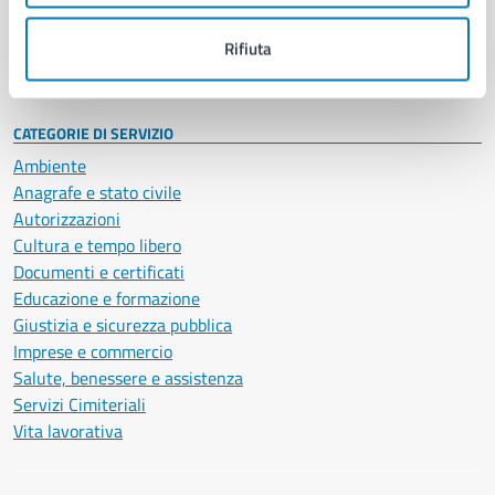
Personale amministrativo
Documenti e dati
Rifiuta
Intranet, posta aziendale e protocollo
CATEGORIE DI SERVIZIO
Ambiente
Anagrafe e stato civile
Autorizzazioni
Cultura e tempo libero
Documenti e certificati
Educazione e formazione
Giustizia e sicurezza pubblica
Imprese e commercio
Salute, benessere e assistenza
Servizi Cimiteriali
Vita lavorativa