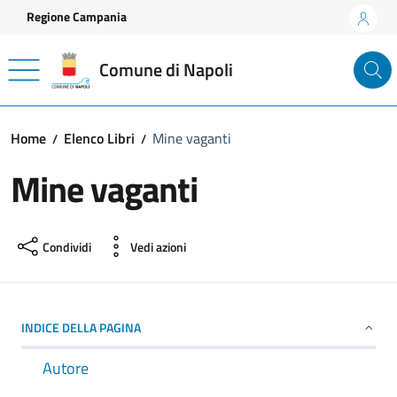
Vai ai contenuti
Vai al footer
Regione Campania
Comune di Napoli
Home
Elenco Libri
Mine vaganti
Mine vaganti
Condividi
Vedi azioni
INDICE DELLA PAGINA
Autore