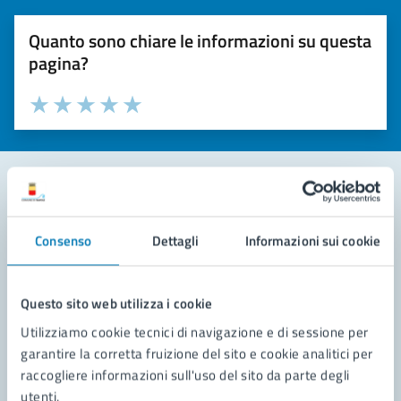
Quanto sono chiare le informazioni su questa
pagina?
Valuta la chiarezza delle informazioni (da 1 a 5 stelle)
Seleziona il numero di stelle per valutare la chiarezza delle i
Valuta 1 stelle su 5
Valuta 2 stelle su 5
Valuta 3 stelle su 5
Valuta 4 stelle su 5
Valuta 5 stelle su 5
Contatta il comune
Consenso
Dettagli
Informazioni sui cookie
Leggi le domande frequenti
Richiedi assistenza
Questo sito web utilizza i cookie
Utilizziamo cookie tecnici di navigazione e di sessione per
Prenota appuntamento
garantire la corretta fruizione del sito e cookie analitici per
raccogliere informazioni sull'uso del sito da parte degli
Problemi in città
utenti.