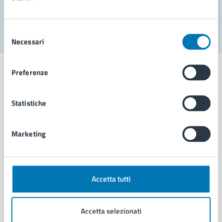
Segnala disservizio
Selezione
Necessari
del
consenso
Preferenze
Statistiche
Comune di Napoli
Marketing
AMMINISTRAZIONE
Aree amministrative
Organi di governo
Municipalità
Accetta tutti
Uffici
Enti e fondazioni
Accetta selezionati
Politici