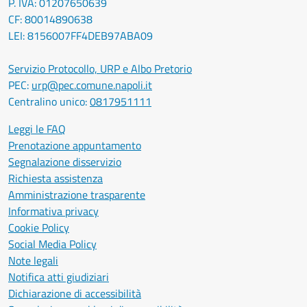
P. IVA: 01207650639
CF: 80014890638
LEI: 8156007FF4DEB97ABA09
Servizio Protocollo, URP e Albo Pretorio
PEC:
urp@pec.comune.napoli.it
Centralino unico:
0817951111
Leggi le FAQ
Prenotazione appuntamento
Segnalazione disservizio
Richiesta assistenza
Amministrazione trasparente
Informativa privacy
Cookie Policy
Social Media Policy
Note legali
Notifica atti giudiziari
Dichiarazione di accessibilità