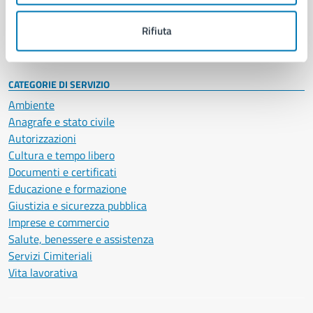
Personale amministrativo
Documenti e dati
Rifiuta
Intranet, posta aziendale e protocollo
CATEGORIE DI SERVIZIO
Ambiente
Anagrafe e stato civile
Autorizzazioni
Cultura e tempo libero
Documenti e certificati
Educazione e formazione
Giustizia e sicurezza pubblica
Imprese e commercio
Salute, benessere e assistenza
Servizi Cimiteriali
Vita lavorativa