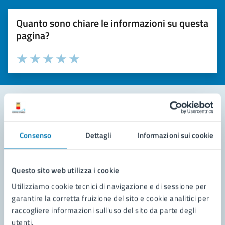
Quanto sono chiare le informazioni su questa
pagina?
Valuta la chiarezza delle informazioni (da 1 a 5 stelle)
Seleziona il numero di stelle per valutare la chiarezza delle i
Valuta 1 stelle su 5
Valuta 2 stelle su 5
Valuta 3 stelle su 5
Valuta 4 stelle su 5
Valuta 5 stelle su 5
Contatta il comune
Consenso
Dettagli
Informazioni sui cookie
Leggi le domande frequenti
Richiedi assistenza
Questo sito web utilizza i cookie
Utilizziamo cookie tecnici di navigazione e di sessione per
Prenota appuntamento
garantire la corretta fruizione del sito e cookie analitici per
raccogliere informazioni sull'uso del sito da parte degli
Problemi in città
utenti.