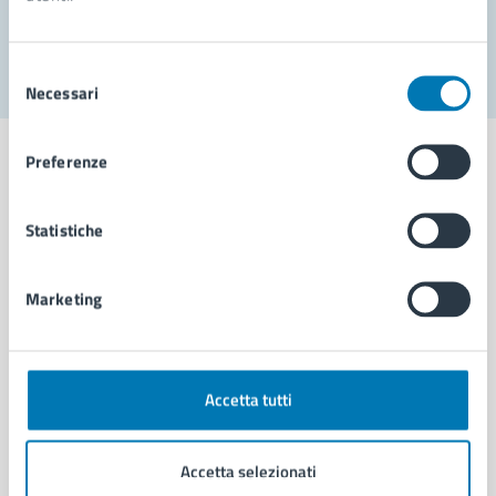
Segnala disservizio
Selezione
Necessari
del
consenso
Preferenze
Statistiche
Comune di Napoli
Marketing
AMMINISTRAZIONE
Aree amministrative
Organi di governo
Municipalità
Accetta tutti
Uffici
Enti e fondazioni
Accetta selezionati
Politici