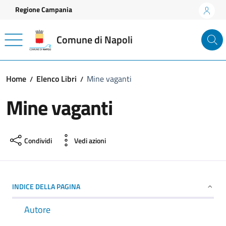
Vai ai contenuti
Vai al footer
Regione Campania
Comune di Napoli
Home
Elenco Libri
Mine vaganti
Mine vaganti
Condividi
Vedi azioni
INDICE DELLA PAGINA
Autore