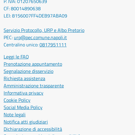
P. IVA: 01207650639
CF: 80014890638
LEI: 8156007FF4DEB97ABA09
Servizio Protocollo, URP e Albo Pretorio
PEC:
urp@pec.comune.napoli.it
Centralino unico:
0817951111
Leggi le FAQ
Prenotazione appuntamento
Segnalazione disservizio
Richiesta assistenza
Amministrazione trasparente
Informativa privacy
Cookie Policy
Social Media Policy
Note legali
Notifica atti giudiziari
Dichiarazione di accessibilità