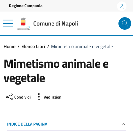
Vai ai contenuti
Vai al footer
Regione Campania
Comune di Napoli
Home
Elenco Libri
Mimetismo animale e vegetale
Mimetismo animale e
vegetale
Condividi
Vedi azioni
INDICE DELLA PAGINA