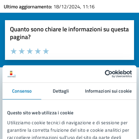
Ultimo aggiornamento:
18/12/2024, 11:16
Quanto sono chiare le informazioni su questa
pagina?
Valuta la chiarezza delle informazioni (da 1 a 5 stelle)
Seleziona il numero di stelle per valutare la chiarezza delle i
Valuta 1 stelle su 5
Valuta 2 stelle su 5
Valuta 3 stelle su 5
Valuta 4 stelle su 5
Valuta 5 stelle su 5
Consenso
Dettagli
Informazioni sui cookie
Contatta il comune
Leggi le domande frequenti
Questo sito web utilizza i cookie
Richiedi assistenza
Utilizziamo cookie tecnici di navigazione e di sessione per
garantire la corretta fruizione del sito e cookie analitici per
Prenota appuntamento
raccogliere informazioni sull'uso del sito da parte degli