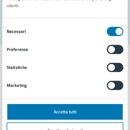
utenti.
Problemi in città
Segnala disservizio
Selezione
Necessari
del
consenso
Preferenze
Statistiche
Comune di Napoli
Marketing
AMMINISTRAZIONE
Aree amministrative
Organi di governo
Accetta tutti
Municipalità
Uffici