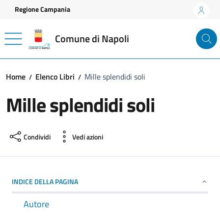
Vai ai contenuti
Vai al footer
Regione Campania
Comune di Napoli
Home
Elenco Libri
Mille splendidi soli
Mille splendidi soli
Condividi
Vedi azioni
INDICE DELLA PAGINA
Autore