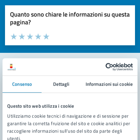
Quanto sono chiare le informazioni su questa
pagina?
Valuta la chiarezza delle informazioni (da 1 a 5 stelle)
Seleziona il numero di stelle per valutare la chiarezza delle i
Valuta 1 stelle su 5
Valuta 2 stelle su 5
Valuta 3 stelle su 5
Valuta 4 stelle su 5
Valuta 5 stelle su 5
Contatta il comune
Consenso
Dettagli
Informazioni sui cookie
Leggi le domande frequenti
Richiedi assistenza
Questo sito web utilizza i cookie
Utilizziamo cookie tecnici di navigazione e di sessione per
Prenota appuntamento
garantire la corretta fruizione del sito e cookie analitici per
raccogliere informazioni sull'uso del sito da parte degli
Problemi in città
utenti.