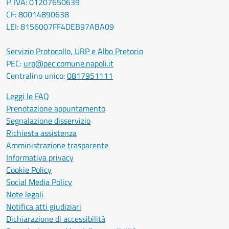
P. IVA: 01207650639
CF: 80014890638
LEI: 8156007FF4DEB97ABA09
Servizio Protocollo, URP e Albo Pretorio
PEC:
urp@pec.comune.napoli.it
Centralino unico:
0817951111
Leggi le FAQ
Prenotazione appuntamento
Segnalazione disservizio
Richiesta assistenza
Amministrazione trasparente
Informativa privacy
Cookie Policy
Social Media Policy
Note legali
Notifica atti giudiziari
Dichiarazione di accessibilità