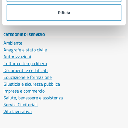
Personale amministrativo
Documenti e dati
Rifiuta
Intranet, posta aziendale e protocollo
CATEGORIE DI SERVIZIO
Ambiente
Anagrafe e stato civile
Autorizzazioni
Cultura e tempo libero
Documenti e certificati
Educazione e formazione
Giustizia e sicurezza pubblica
Imprese e commercio
Salute, benessere e assistenza
Servizi Cimiteriali
Vita lavorativa