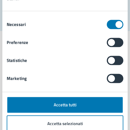
Segnala disservizio
Selezione
Necessari
del
consenso
Preferenze
Statistiche
Comune di Napoli
Marketing
AMMINISTRAZIONE
Aree amministrative
Organi di governo
Municipalità
Accetta tutti
Uffici
Enti e fondazioni
Accetta selezionati
Politici