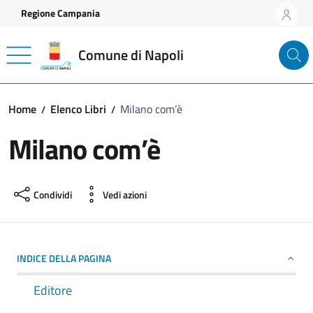
Vai ai contenuti
Vai al footer
Regione Campania
Comune di Napoli
Home
Elenco Libri
Milano com’è
Milano com’è
Condividi
Vedi azioni
INDICE DELLA PAGINA
Editore