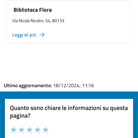
Biblioteca Flora
Via Nicola Nicolini, 54, 80133
Leggi di più
Ultimo aggiornamento:
18/12/2024, 11:16
Quanto sono chiare le informazioni su questa
pagina?
Valuta la chiarezza delle informazioni (da 1 a 5 stelle)
Seleziona il numero di stelle per valutare la chiarezza delle i
Valuta 1 stelle su 5
Valuta 2 stelle su 5
Valuta 3 stelle su 5
Valuta 4 stelle su 5
Valuta 5 stelle su 5