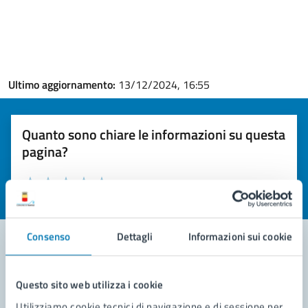
Ultimo aggiornamento:
13/12/2024, 16:55
Quanto sono chiare le informazioni su questa
pagina?
Valuta la chiarezza delle informazioni (da 1 a 5 stelle)
Seleziona il numero di stelle per valutare la chiarezza delle i
Valuta 1 stelle su 5
Valuta 2 stelle su 5
Valuta 3 stelle su 5
Valuta 4 stelle su 5
Valuta 5 stelle su 5
Consenso
Dettagli
Informazioni sui cookie
Contatta il comune
Questo sito web utilizza i cookie
Leggi le domande frequenti
Utilizziamo cookie tecnici di navigazione e di sessione per