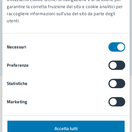
garantire la corretta fruizione del sito e cookie analitici per
Richiedi assistenza
raccogliere informazioni sull'uso del sito da parte degli
utenti.
Prenota appuntamento
Problemi in città
Selezione
Necessari
del
Segnala disservizio
consenso
Preferenze
Statistiche
Marketing
Comune di Napoli
AMMINISTRAZIONE
Accetta tutti