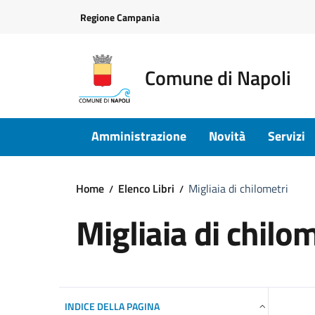
Vai ai contenuti
Vai al footer
Regione Campania
Comune di Napoli
Amministrazione
Novità
Servizi
Home
Elenco Libri
Migliaia di chilometri
Migliaia di chilom
INDICE DELLA PAGINA