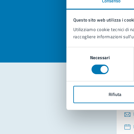
Consenso
Quan
pagi
Questo sito web utilizza i cook
Valuta la
Selezi
Utilizziamo cookie tecnici di n
Valuta 
Val
raccogliere informazioni sull'u
Selezione
Necessari
del
consenso
Con
Rifiuta