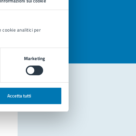
Informazioni sui cookie
azioni
 cookie analitici per
Marketing
Accetta tutti