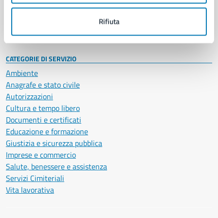
Personale amministrativo
Documenti e dati
Rifiuta
Intranet, posta aziendale e protocollo
CATEGORIE DI SERVIZIO
Ambiente
Anagrafe e stato civile
Autorizzazioni
Cultura e tempo libero
Documenti e certificati
Educazione e formazione
Giustizia e sicurezza pubblica
Imprese e commercio
Salute, benessere e assistenza
Servizi Cimiteriali
Vita lavorativa