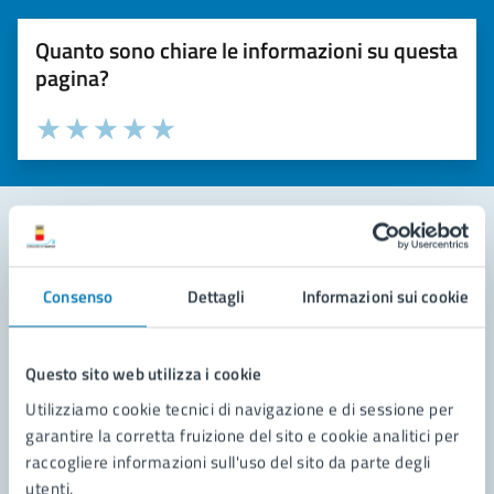
Quanto sono chiare le informazioni su questa
pagina?
Valuta la chiarezza delle informazioni (da 1 a 5 stelle)
Seleziona il numero di stelle per valutare la chiarezza delle i
Valuta 1 stelle su 5
Valuta 2 stelle su 5
Valuta 3 stelle su 5
Valuta 4 stelle su 5
Valuta 5 stelle su 5
Contatta il comune
Consenso
Dettagli
Informazioni sui cookie
Leggi le domande frequenti
Richiedi assistenza
Questo sito web utilizza i cookie
Utilizziamo cookie tecnici di navigazione e di sessione per
Prenota appuntamento
garantire la corretta fruizione del sito e cookie analitici per
raccogliere informazioni sull'uso del sito da parte degli
Problemi in città
utenti.