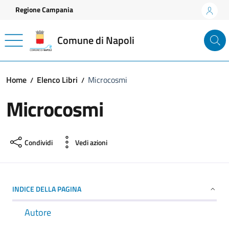
Vai ai contenuti
Vai al footer
Regione Campania
Comune di Napoli
Home
Elenco Libri
Microcosmi
Microcosmi
Condividi
Vedi azioni
INDICE DELLA PAGINA
Autore