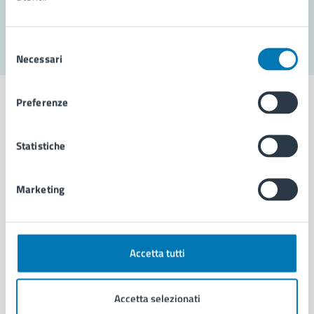
Segnala disservizio
Selezione
Necessari
del
consenso
Preferenze
Statistiche
Comune di Napoli
Marketing
AMMINISTRAZIONE
Aree amministrative
Organi di governo
Municipalità
Accetta tutti
Uffici
Enti e fondazioni
Accetta selezionati
Politici