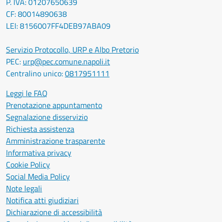
P. IVA: 01207650639
CF: 80014890638
LEI: 8156007FF4DEB97ABA09
Servizio Protocollo, URP e Albo Pretorio
PEC:
urp@pec.comune.napoli.it
Centralino unico:
0817951111
Leggi le FAQ
Prenotazione appuntamento
Segnalazione disservizio
Richiesta assistenza
Amministrazione trasparente
Informativa privacy
Cookie Policy
Social Media Policy
Note legali
Notifica atti giudiziari
Dichiarazione di accessibilità