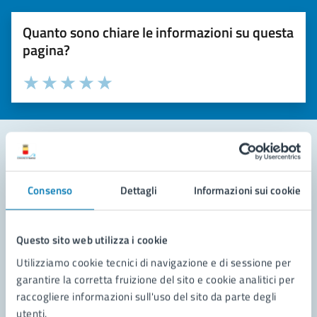
Quanto sono chiare le informazioni su questa
pagina?
Valuta la chiarezza delle informazioni (da 1 a 5 stelle)
Seleziona il numero di stelle per valutare la chiarezza delle i
Valuta 1 stelle su 5
Valuta 2 stelle su 5
Valuta 3 stelle su 5
Valuta 4 stelle su 5
Valuta 5 stelle su 5
Contatta il comune
Consenso
Dettagli
Informazioni sui cookie
Leggi le domande frequenti
Richiedi assistenza
Questo sito web utilizza i cookie
Utilizziamo cookie tecnici di navigazione e di sessione per
Prenota appuntamento
garantire la corretta fruizione del sito e cookie analitici per
raccogliere informazioni sull'uso del sito da parte degli
Problemi in città
utenti.