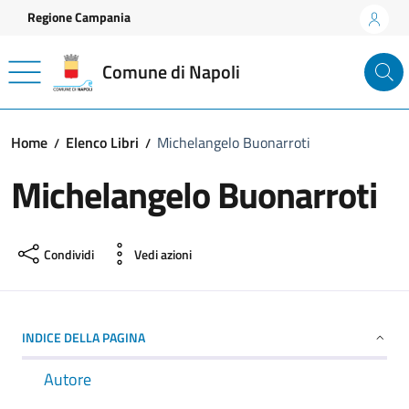
Vai ai contenuti
Vai al footer
Regione Campania
Comune di Napoli
Home
Elenco Libri
Michelangelo Buonarroti
Michelangelo Buonarroti
Condividi
Vedi azioni
INDICE DELLA PAGINA
Autore