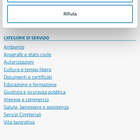
Personale amministrativo
Documenti e dati
Rifiuta
Intranet, posta aziendale e protocollo
CATEGORIE DI SERVIZIO
Ambiente
Anagrafe e stato civile
Autorizzazioni
Cultura e tempo libero
Documenti e certificati
Educazione e formazione
Giustizia e sicurezza pubblica
Imprese e commercio
Salute, benessere e assistenza
Servizi Cimiteriali
Vita lavorativa