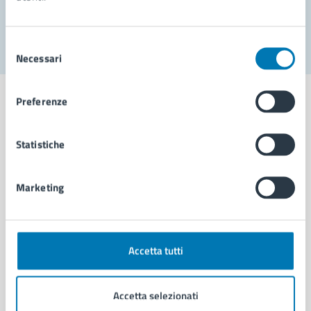
Segnala disservizio
Selezione
Necessari
del
consenso
Preferenze
Statistiche
Comune di Napoli
Marketing
AMMINISTRAZIONE
Aree amministrative
Organi di governo
Municipalità
Accetta tutti
Uffici
Enti e fondazioni
Accetta selezionati
Politici