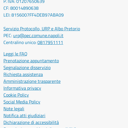
P. IVA: 01207650639
CF: 80014890638
LEI: 8156007FF4DEB97ABA09
Servizio Protocollo, URP e Albo Pretorio
PEC:
urp@pec.comune.napoli.it
Centralino unico:
0817951111
Leggi le FAQ
Prenotazione appuntamento
Segnalazione disservizio
Richiesta assistenza
Amministrazione trasparente
Informativa privacy
Cookie Policy
Social Media Policy
Note legali
Notifica atti giudiziari
Dichiarazione di accessibilità