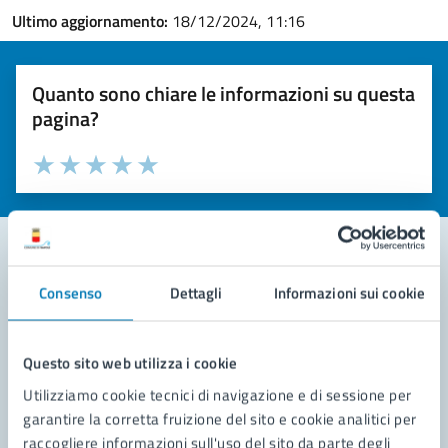
Ultimo aggiornamento:
18/12/2024, 11:16
Quanto sono chiare le informazioni su questa
pagina?
Valuta la chiarezza delle informazioni (da 1 a 5 stelle)
Seleziona il numero di stelle per valutare la chiarezza delle i
Valuta 1 stelle su 5
Valuta 2 stelle su 5
Valuta 3 stelle su 5
Valuta 4 stelle su 5
Valuta 5 stelle su 5
Consenso
Dettagli
Informazioni sui cookie
Contatta il comune
Leggi le domande frequenti
Questo sito web utilizza i cookie
Richiedi assistenza
Utilizziamo cookie tecnici di navigazione e di sessione per
garantire la corretta fruizione del sito e cookie analitici per
Prenota appuntamento
raccogliere informazioni sull'uso del sito da parte degli