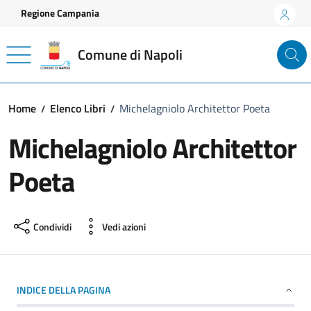
Vai ai contenuti
Vai al footer
Regione Campania
Comune di Napoli
Home
Elenco Libri
Michelagniolo Architettor Poeta
Michelagniolo Architettor
Poeta
Condividi
Vedi azioni
INDICE DELLA PAGINA