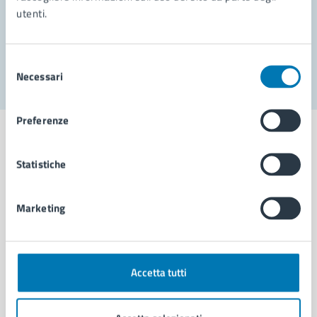
utenti.
Problemi in città
Segnala disservizio
Selezione
Necessari
del
consenso
Preferenze
Statistiche
Comune di Napoli
Marketing
AMMINISTRAZIONE
Aree amministrative
Organi di governo
Accetta tutti
Municipalità
Uffici