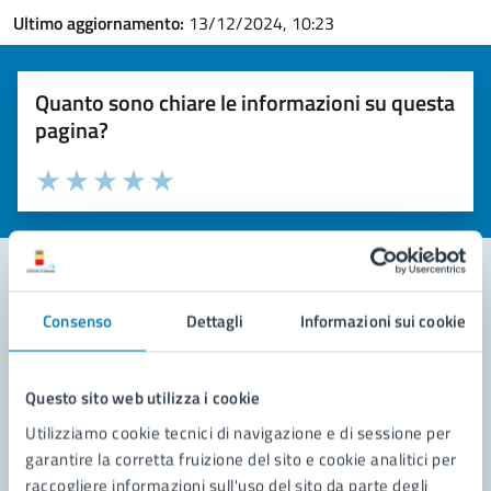
Ultimo aggiornamento:
13/12/2024, 10:23
Quanto sono chiare le informazioni su questa
pagina?
Valuta la chiarezza delle informazioni (da 1 a 5 stelle)
Seleziona il numero di stelle per valutare la chiarezza delle i
Valuta 1 stelle su 5
Valuta 2 stelle su 5
Valuta 3 stelle su 5
Valuta 4 stelle su 5
Valuta 5 stelle su 5
Consenso
Dettagli
Informazioni sui cookie
Contatta il comune
Leggi le domande frequenti
Questo sito web utilizza i cookie
Richiedi assistenza
Utilizziamo cookie tecnici di navigazione e di sessione per
garantire la corretta fruizione del sito e cookie analitici per
Prenota appuntamento
raccogliere informazioni sull'uso del sito da parte degli