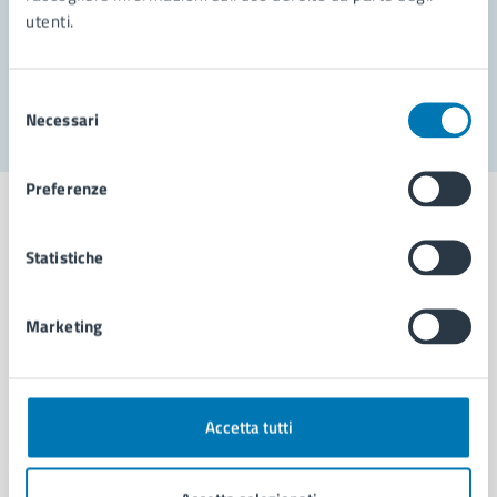
utenti.
Problemi in città
Segnala disservizio
Selezione
Necessari
del
consenso
Preferenze
Statistiche
Comune di Napoli
Marketing
AMMINISTRAZIONE
Aree amministrative
Organi di governo
Accetta tutti
Municipalità
Uffici