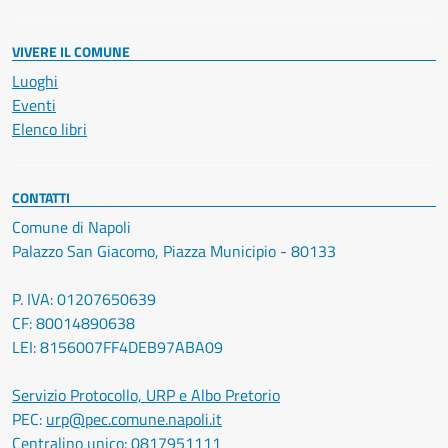
VIVERE IL COMUNE
Luoghi
Eventi
Elenco libri
CONTATTI
Comune di Napoli
Palazzo San Giacomo, Piazza Municipio - 80133
P. IVA: 01207650639
CF: 80014890638
LEI: 8156007FF4DEB97ABA09
Servizio Protocollo, URP e Albo Pretorio
PEC:
urp@pec.comune.napoli.it
Centralino unico:
0817951111