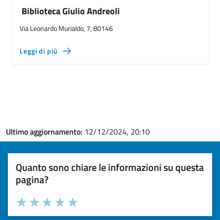
Biblioteca Giulio Andreoli
Via Leonardo Murialdo, 7, 80146
Leggi di più
Ultimo aggiornamento:
12/12/2024, 20:10
Quanto sono chiare le informazioni su questa
pagina?
Valuta la chiarezza delle informazioni (da 1 a 5 stelle)
Seleziona il numero di stelle per valutare la chiarezza delle i
Valuta 1 stelle su 5
Valuta 2 stelle su 5
Valuta 3 stelle su 5
Valuta 4 stelle su 5
Valuta 5 stelle su 5