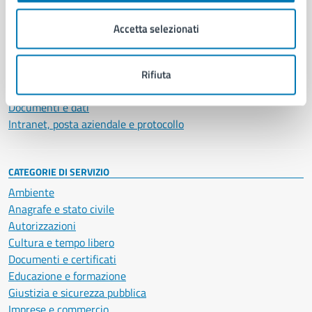
Organi di governo
Municipalità
Accetta selezionati
Uffici
Enti e fondazioni
Politici
Rifiuta
Personale amministrativo
Documenti e dati
Intranet, posta aziendale e protocollo
CATEGORIE DI SERVIZIO
Ambiente
Anagrafe e stato civile
Autorizzazioni
Cultura e tempo libero
Documenti e certificati
Educazione e formazione
Giustizia e sicurezza pubblica
Imprese e commercio