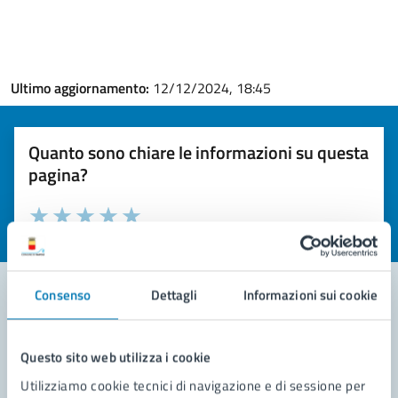
Ultimo aggiornamento:
12/12/2024, 18:45
Quanto sono chiare le informazioni su questa
pagina?
Valuta la chiarezza delle informazioni (da 1 a 5 stelle)
Seleziona il numero di stelle per valutare la chiarezza delle i
Valuta 1 stelle su 5
Valuta 2 stelle su 5
Valuta 3 stelle su 5
Valuta 4 stelle su 5
Valuta 5 stelle su 5
Consenso
Dettagli
Informazioni sui cookie
Contatta il comune
Questo sito web utilizza i cookie
Leggi le domande frequenti
Utilizziamo cookie tecnici di navigazione e di sessione per