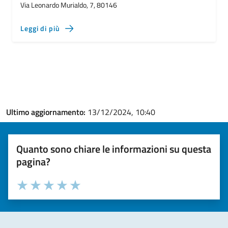
Via Leonardo Murialdo, 7, 80146
Leggi di più
Ultimo aggiornamento:
13/12/2024, 10:40
Quanto sono chiare le informazioni su questa
pagina?
Valuta la chiarezza delle informazioni (da 1 a 5 stelle)
Seleziona il numero di stelle per valutare la chiarezza delle i
Valuta 1 stelle su 5
Valuta 2 stelle su 5
Valuta 3 stelle su 5
Valuta 4 stelle su 5
Valuta 5 stelle su 5