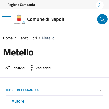
Vai ai contenuti
Vai al footer
Regione Campania
Comune di Napoli
Home
Elenco Libri
Metello
Metello
Condividi
Vedi azioni
INDICE DELLA PAGINA
Autore