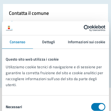
Contatta il comune
Leggi le domande frequenti
Richiedi assistenza
Consenso
Dettagli
Informazioni sui cookie
Prenota appuntamento
Problemi in città
Questo sito web utilizza i cookie
Segnala disservizio
Utilizziamo cookie tecnici di navigazione e di sessione per
garantire la corretta fruizione del sito e cookie analitici per
raccogliere informazioni sull'uso del sito da parte degli
utenti.
Selezione
Necessari
del