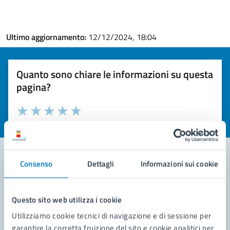
Ultimo aggiornamento:
12/12/2024, 18:04
Quanto sono chiare le informazioni su questa
pagina?
Valuta la chiarezza delle informazioni (da 1 a 5 stelle)
Seleziona il numero di stelle per valutare la chiarezza delle i
Valuta 1 stelle su 5
Valuta 2 stelle su 5
Valuta 3 stelle su 5
Valuta 4 stelle su 5
Valuta 5 stelle su 5
Consenso
Dettagli
Informazioni sui cookie
Contatta il comune
Questo sito web utilizza i cookie
Leggi le domande frequenti
Utilizziamo cookie tecnici di navigazione e di sessione per
Richiedi assistenza
garantire la corretta fruizione del sito e cookie analitici per