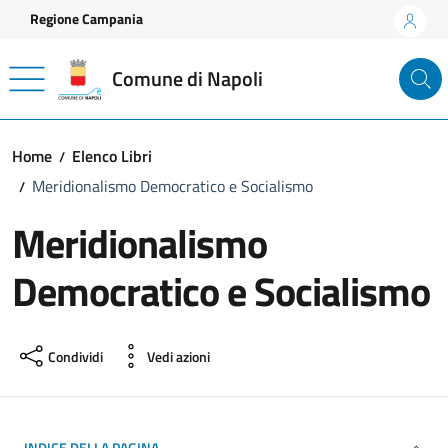
Vai ai contenuti
Vai al footer
Regione Campania
Comune di Napoli
Home
Elenco Libri
Meridionalismo Democratico e Socialismo
Meridionalismo
Democratico e Socialismo
Condividi
Vedi azioni
INDICE DELLA PAGINA