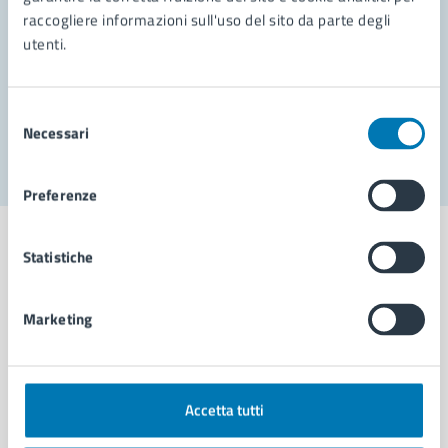
raccogliere informazioni sull'uso del sito da parte degli
Prenota appuntamento
utenti.
Problemi in città
Selezione
Segnala disservizio
Necessari
del
consenso
Preferenze
Statistiche
Comune di Napoli
Marketing
AMMINISTRAZIONE
Aree amministrative
Accetta tutti
Organi di governo