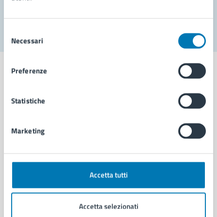
Segnala disservizio
Selezione
Necessari
del
consenso
Preferenze
Statistiche
Comune di Napoli
Marketing
AMMINISTRAZIONE
Aree amministrative
Organi di governo
Municipalità
Accetta tutti
Uffici
Enti e fondazioni
Accetta selezionati
Politici