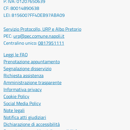
P. IVA: 01207650639
CF: 80014890638
LEI: 8156007FF4DEB97ABA09
Servizio Protocollo, URP e Albo Pretorio
PEC:
urp@pec.comune.napoli.it
Centralino unico:
0817951111
Leggi le FAQ
Prenotazione appuntamento
Segnalazione disservizio
Richiesta assistenza
Amministrazione trasparente
Informativa privacy
Cookie Policy
Social Media Policy
Note legali
Notifica atti giudiziari
Dichiarazione di accessibilità