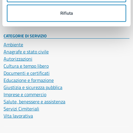
Personale amministrativo
Documenti e dati
Rifiuta
Intranet, posta aziendale e protocollo
CATEGORIE DI SERVIZIO
Ambiente
Anagrafe e stato civile
Autorizzazioni
Cultura e tempo libero
Documenti e certificati
Educazione e formazione
Giustizia e sicurezza pubblica
Imprese e commercio
Salute, benessere e assistenza
Servizi Cimiteriali
Vita lavorativa