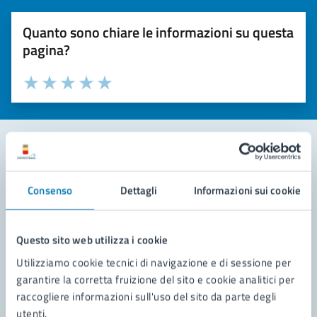
Quanto sono chiare le informazioni su questa
pagina?
Valuta la chiarezza delle informazioni (da 1 a 5 stelle)
Seleziona il numero di stelle per valutare la chiarezza delle i
Valuta 1 stelle su 5
Valuta 2 stelle su 5
Valuta 3 stelle su 5
Valuta 4 stelle su 5
Valuta 5 stelle su 5
Contatta il comune
Consenso
Dettagli
Informazioni sui cookie
Leggi le domande frequenti
Richiedi assistenza
Questo sito web utilizza i cookie
Utilizziamo cookie tecnici di navigazione e di sessione per
Prenota appuntamento
garantire la corretta fruizione del sito e cookie analitici per
raccogliere informazioni sull'uso del sito da parte degli
Problemi in città
utenti.