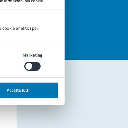
Informazioni sui cookie
azioni
 cookie analitici per
Marketing
Accetta tutti