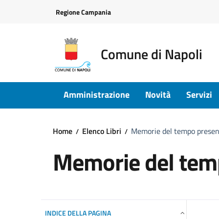
Vai ai contenuti
Vai al footer
Regione Campania
Comune di Napoli
Amministrazione
Novità
Servizi
Home
Elenco Libri
Memorie del tempo prese
Memorie del tem
INDICE DELLA PAGINA