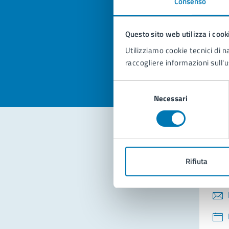
Consenso
Quan
pagi
Questo sito web utilizza i cook
Valuta la
Selezi
Utilizziamo cookie tecnici di n
Valuta 
Val
raccogliere informazioni sull'u
Selezione
Necessari
del
consenso
Con
Rifiuta