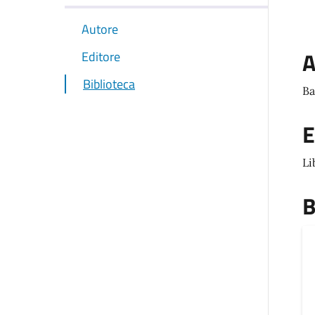
Autore
A
Editore
Biblioteca
Ba
E
Li
B