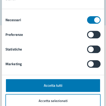
Segnala disservizio
Selezione
Necessari
del
consenso
Preferenze
Statistiche
Comune di Napoli
Marketing
AMMINISTRAZIONE
Aree amministrative
Organi di governo
Municipalità
Accetta tutti
Uffici
Enti e fondazioni
Accetta selezionati
Politici