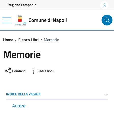
Vai ai contenuti
Vai al footer
Regione Campania
Comune di Napoli
Home
Elenco Libri
Memorie
Memorie
Condividi
Vedi azioni
INDICE DELLA PAGINA
Autore