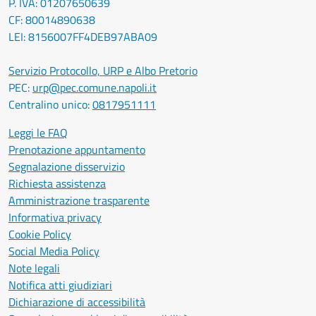
P. IVA: 01207650639
CF: 80014890638
LEI: 8156007FF4DEB97ABA09
Servizio Protocollo, URP e Albo Pretorio
PEC:
urp@pec.comune.napoli.it
Centralino unico:
0817951111
Leggi le FAQ
Prenotazione appuntamento
Segnalazione disservizio
Richiesta assistenza
Amministrazione trasparente
Informativa privacy
Cookie Policy
Social Media Policy
Note legali
Notifica atti giudiziari
Dichiarazione di accessibilità