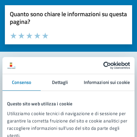
Quanto sono chiare le informazioni su questa
pagina?
Valuta la chiarezza delle informazioni (da 1 a 5 stelle)
Seleziona il numero di stelle per valutare la chiarezza delle i
Valuta 1 stelle su 5
Valuta 2 stelle su 5
Valuta 3 stelle su 5
Valuta 4 stelle su 5
Valuta 5 stelle su 5
Contatta il comune
Consenso
Dettagli
Informazioni sui cookie
Leggi le domande frequenti
Richiedi assistenza
Questo sito web utilizza i cookie
Utilizziamo cookie tecnici di navigazione e di sessione per
Prenota appuntamento
garantire la corretta fruizione del sito e cookie analitici per
raccogliere informazioni sull'uso del sito da parte degli
Problemi in città
utenti.