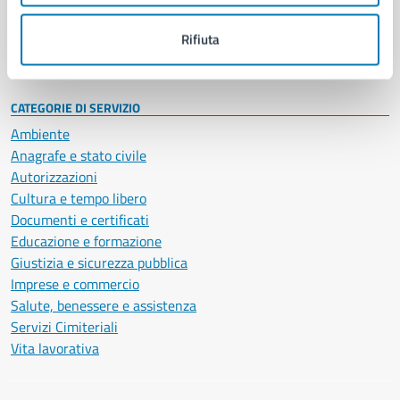
Personale amministrativo
Documenti e dati
Rifiuta
Intranet, posta aziendale e protocollo
CATEGORIE DI SERVIZIO
Ambiente
Anagrafe e stato civile
Autorizzazioni
Cultura e tempo libero
Documenti e certificati
Educazione e formazione
Giustizia e sicurezza pubblica
Imprese e commercio
Salute, benessere e assistenza
Servizi Cimiteriali
Vita lavorativa