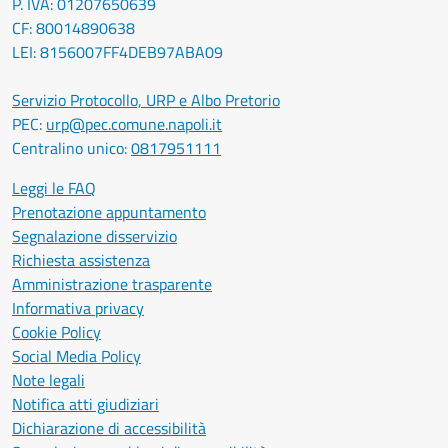
P. IVA: 01207650639
CF: 80014890638
LEI: 8156007FF4DEB97ABA09
Servizio Protocollo, URP e Albo Pretorio
PEC:
urp@pec.comune.napoli.it
Centralino unico:
0817951111
Leggi le FAQ
Prenotazione appuntamento
Segnalazione disservizio
Richiesta assistenza
Amministrazione trasparente
Informativa privacy
Cookie Policy
Social Media Policy
Note legali
Notifica atti giudiziari
Dichiarazione di accessibilità