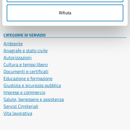
Personale amministrativo
Documenti e dati
Rifiuta
Intranet, posta aziendale e protocollo
CATEGORIE DI SERVIZIO
Ambiente
Anagrafe e stato civile
Autorizzazioni
Cultura e tempo libero
Documenti e certificati
Educazione e formazione
Giustizia e sicurezza pubblica
Imprese e commercio
Salute, benessere e assistenza
Servizi Cimiteriali
Vita lavorativa