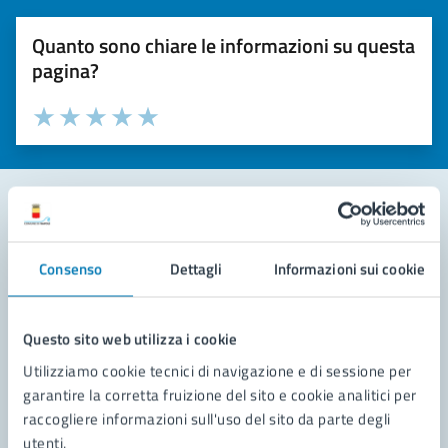
Quanto sono chiare le informazioni su questa
pagina?
Valuta la chiarezza delle informazioni (da 1 a 5 stelle)
Seleziona il numero di stelle per valutare la chiarezza delle i
Valuta 1 stelle su 5
Valuta 2 stelle su 5
Valuta 3 stelle su 5
Valuta 4 stelle su 5
Valuta 5 stelle su 5
Contatta il comune
Consenso
Dettagli
Informazioni sui cookie
Leggi le domande frequenti
Richiedi assistenza
Questo sito web utilizza i cookie
Utilizziamo cookie tecnici di navigazione e di sessione per
Prenota appuntamento
garantire la corretta fruizione del sito e cookie analitici per
raccogliere informazioni sull'uso del sito da parte degli
Problemi in città
utenti.