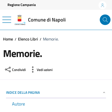
Vai ai contenuti
Vai al footer
Regione Campania
Comune di Napoli
Home
Elenco Libri
Memorie.
Memorie.
Condividi
Vedi azioni
INDICE DELLA PAGINA
Autore