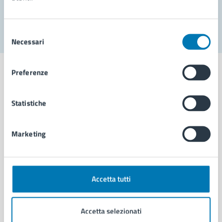
Segnala disservizio
Selezione
Necessari
del
consenso
Preferenze
Statistiche
Comune di Napoli
Marketing
AMMINISTRAZIONE
Aree amministrative
Organi di governo
Municipalità
Accetta tutti
Uffici
Enti e fondazioni
Accetta selezionati
Politici