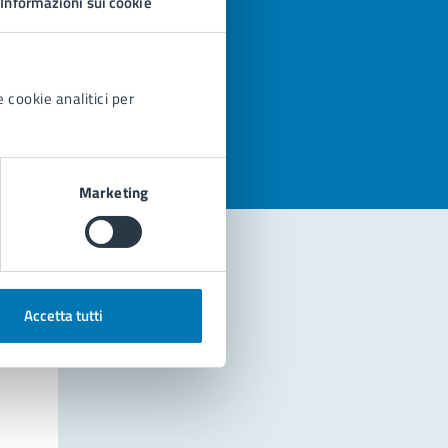
Informazioni sui cookie
azioni
 cookie analitici per
Marketing
Accetta tutti