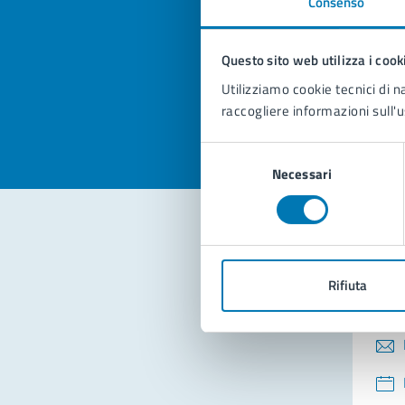
Consenso
Quan
pagi
Questo sito web utilizza i cook
Valuta la
Selezi
Utilizziamo cookie tecnici di n
Valuta 
Val
raccogliere informazioni sull'u
Selezione
Necessari
del
consenso
Con
Rifiuta