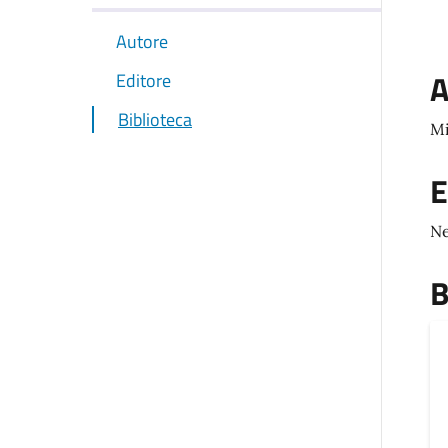
Autore
A
Editore
Biblioteca
Mi
E
Ne
B