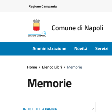
Vai ai contenuti
Vai al footer
Regione Campania
Comune di Napoli
Amministrazione
Novità
Servizi
Home
Elenco Libri
Memorie
Memorie
INDICE DELLA PAGINA