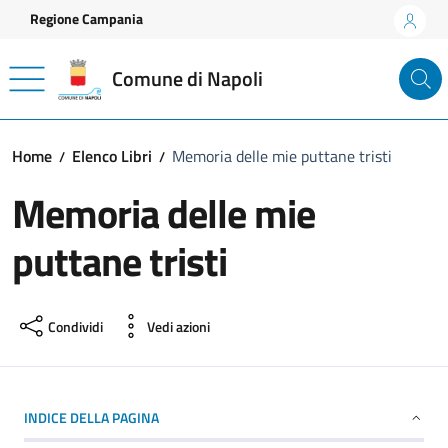
Vai ai contenuti
Vai al footer
Regione Campania
Comune di Napoli
Home
Elenco Libri
Memoria delle mie puttane tristi
Memoria delle mie
puttane tristi
Condividi
Vedi azioni
INDICE DELLA PAGINA