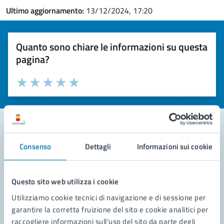
Ultimo aggiornamento:
13/12/2024, 17:20
Quanto sono chiare le informazioni su questa
pagina?
Valuta la chiarezza delle informazioni (da 1 a 5 stelle)
Seleziona il numero di stelle per valutare la chiarezza delle i
Valuta 1 stelle su 5
Valuta 2 stelle su 5
Valuta 3 stelle su 5
Valuta 4 stelle su 5
Valuta 5 stelle su 5
Consenso
Dettagli
Informazioni sui cookie
Contatta il comune
Leggi le domande frequenti
Questo sito web utilizza i cookie
Richiedi assistenza
Utilizziamo cookie tecnici di navigazione e di sessione per
garantire la corretta fruizione del sito e cookie analitici per
Prenota appuntamento
raccogliere informazioni sull'uso del sito da parte degli