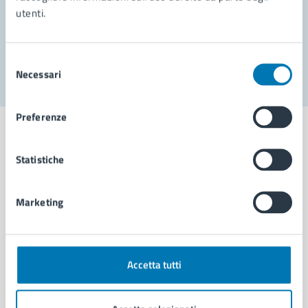
utenti.
Problemi in città
Segnala disservizio
Selezione
Necessari
del
consenso
Preferenze
Statistiche
Comune di Napoli
Marketing
AMMINISTRAZIONE
Aree amministrative
Organi di governo
Accetta tutti
Municipalità
Uffici