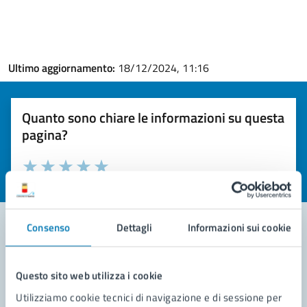
Ultimo aggiornamento:
18/12/2024, 11:16
Quanto sono chiare le informazioni su questa
pagina?
Valuta la chiarezza delle informazioni (da 1 a 5 stelle)
Seleziona il numero di stelle per valutare la chiarezza delle i
Valuta 1 stelle su 5
Valuta 2 stelle su 5
Valuta 3 stelle su 5
Valuta 4 stelle su 5
Valuta 5 stelle su 5
Consenso
Dettagli
Informazioni sui cookie
Contatta il comune
Questo sito web utilizza i cookie
Leggi le domande frequenti
Utilizziamo cookie tecnici di navigazione e di sessione per