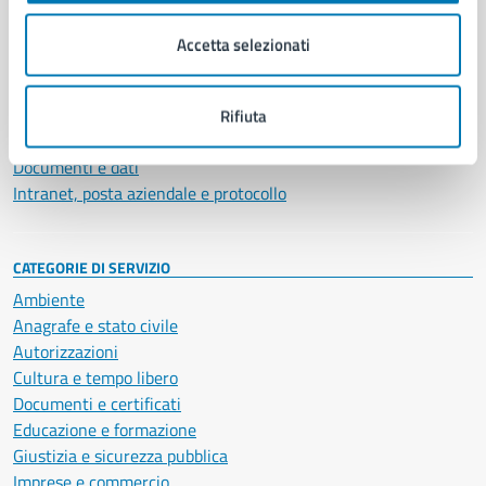
Organi di governo
Municipalità
Accetta selezionati
Uffici
Enti e fondazioni
Politici
Rifiuta
Personale amministrativo
Documenti e dati
Intranet, posta aziendale e protocollo
CATEGORIE DI SERVIZIO
Ambiente
Anagrafe e stato civile
Autorizzazioni
Cultura e tempo libero
Documenti e certificati
Educazione e formazione
Giustizia e sicurezza pubblica
Imprese e commercio