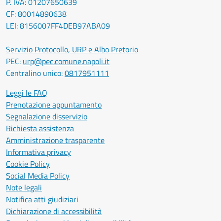
P. IVA: 01207650639
CF: 80014890638
LEI: 8156007FF4DEB97ABA09
Servizio Protocollo, URP e Albo Pretorio
PEC:
urp@pec.comune.napoli.it
Centralino unico:
0817951111
Leggi le FAQ
Prenotazione appuntamento
Segnalazione disservizio
Richiesta assistenza
Amministrazione trasparente
Informativa privacy
Cookie Policy
Social Media Policy
Note legali
Notifica atti giudiziari
Dichiarazione di accessibilità