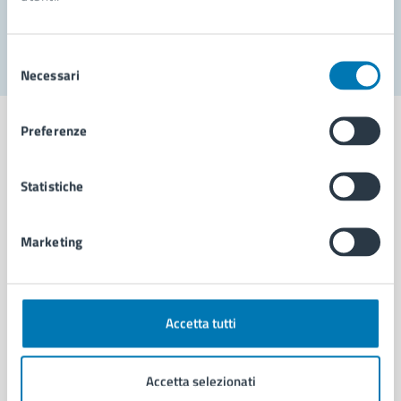
Segnala disservizio
Selezione
Necessari
del
consenso
Preferenze
Statistiche
Comune di Napoli
Marketing
AMMINISTRAZIONE
Aree amministrative
Organi di governo
Municipalità
Accetta tutti
Uffici
Enti e fondazioni
Accetta selezionati
Politici