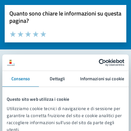
Quanto sono chiare le informazioni su questa
pagina?
Valuta la chiarezza delle informazioni (da 1 a 5 stelle)
Seleziona il numero di stelle per valutare la chiarezza delle i
Valuta 1 stelle su 5
Valuta 2 stelle su 5
Valuta 3 stelle su 5
Valuta 4 stelle su 5
Valuta 5 stelle su 5
Contatta il comune
Consenso
Dettagli
Informazioni sui cookie
Leggi le domande frequenti
Richiedi assistenza
Questo sito web utilizza i cookie
Utilizziamo cookie tecnici di navigazione e di sessione per
Prenota appuntamento
garantire la corretta fruizione del sito e cookie analitici per
raccogliere informazioni sull'uso del sito da parte degli
Problemi in città
utenti.