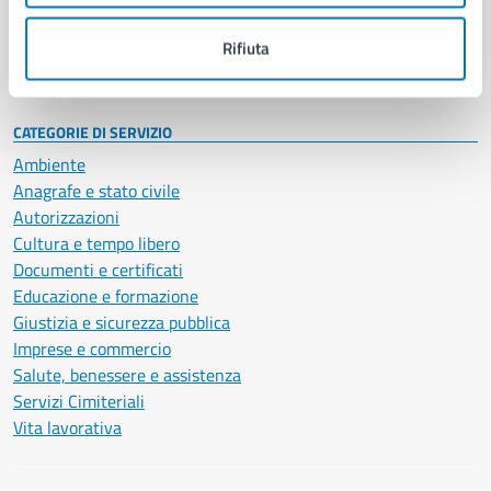
Personale amministrativo
Documenti e dati
Rifiuta
Intranet, posta aziendale e protocollo
CATEGORIE DI SERVIZIO
Ambiente
Anagrafe e stato civile
Autorizzazioni
Cultura e tempo libero
Documenti e certificati
Educazione e formazione
Giustizia e sicurezza pubblica
Imprese e commercio
Salute, benessere e assistenza
Servizi Cimiteriali
Vita lavorativa