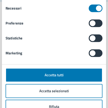
Selezione
Necessari
del
consenso
Preferenze
Comune di Napoli
Statistiche
AMMINISTRAZIONE
Aree amministrative
Marketing
Organi di governo
Municipalità
Uffici
Enti e fondazioni
Accetta tutti
Politici
Personale amministrativo
Accetta selezionati
Documenti e dati
Intranet, posta aziendale e protocollo
Rifiuta