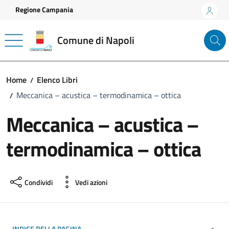
Vai ai contenuti
Vai al footer
Regione Campania
Comune di Napoli
Home
Elenco Libri
Meccanica – acustica – termodinamica – ottica
Meccanica – acustica –
termodinamica – ottica
Condividi
Vedi azioni
INDICE DELLA PAGINA