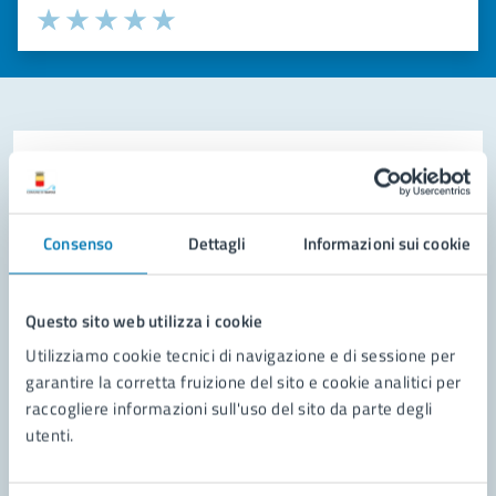
Valuta la chiarezza delle informazioni (da 1 a 5 stelle)
Seleziona il numero di stelle per valutare la chiarezza delle i
Valuta 1 stelle su 5
Valuta 2 stelle su 5
Valuta 3 stelle su 5
Valuta 4 stelle su 5
Valuta 5 stelle su 5
Contatta il comune
Leggi le domande frequenti
Consenso
Dettagli
Informazioni sui cookie
Richiedi assistenza
Prenota appuntamento
Questo sito web utilizza i cookie
Utilizziamo cookie tecnici di navigazione e di sessione per
Problemi in città
garantire la corretta fruizione del sito e cookie analitici per
raccogliere informazioni sull'uso del sito da parte degli
Segnala disservizio
utenti.