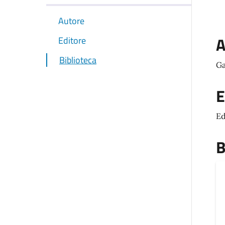
Autore
A
Editore
Biblioteca
Ga
E
Ed
B