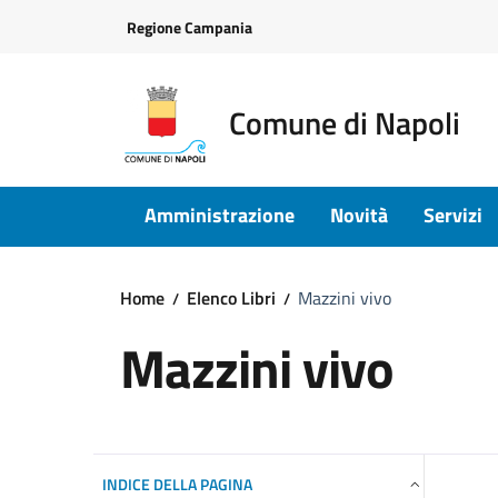
Vai ai contenuti
Vai al footer
Regione Campania
Comune di Napoli
Amministrazione
Novità
Servizi
Home
Elenco Libri
Mazzini vivo
Mazzini vivo
INDICE DELLA PAGINA