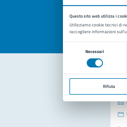
pagi
Questo sito web utilizza i cook
Valuta la
Selezi
Utilizziamo cookie tecnici di n
Valuta 
Val
raccogliere informazioni sull'u
Selezione
Necessari
del
consenso
Con
Rifiuta