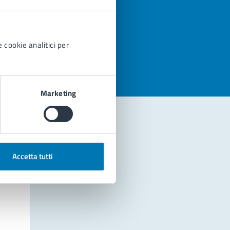
azioni
 cookie analitici per
Marketing
Accetta tutti