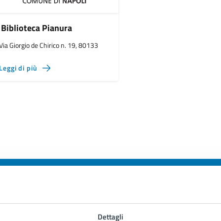
Biblioteca Pianura
Via Giorgio de Chirico n. 19, 80133
Leggi di più
to sono chiare le informazioni su questa
Dettagli