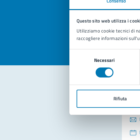
Consenso
Quan
pagi
Questo sito web utilizza i cook
Valuta la
Selezi
Utilizziamo cookie tecnici di n
Valuta 
Val
raccogliere informazioni sull'u
Selezione
Necessari
del
consenso
Con
Rifiuta