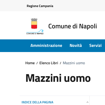
Vai ai contenuti
Vai al footer
Regione Campania
Comune di Napoli
Amministrazione
Novità
Servizi
Home
Elenco Libri
Mazzini uomo
Mazzini uomo
INDICE DELLA PAGINA