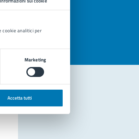
Informazioni sui cookie
azioni
 cookie analitici per
Marketing
Accetta tutti