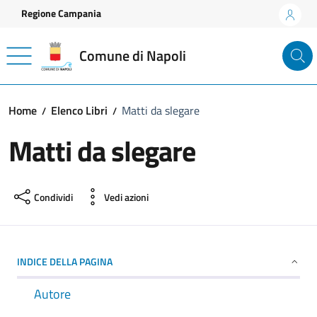
Vai ai contenuti
Vai al footer
Regione Campania
Comune di Napoli
Home
Elenco Libri
Matti da slegare
Matti da slegare
Condividi
Vedi azioni
INDICE DELLA PAGINA
Autore