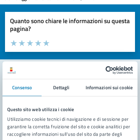
Quanto sono chiare le informazioni su questa
pagina?
Valuta la chiarezza delle informazioni (da 1 a 5 stelle)
Seleziona il numero di stelle per valutare la chiarezza delle i
Valuta 1 stelle su 5
Valuta 2 stelle su 5
Valuta 3 stelle su 5
Valuta 4 stelle su 5
Valuta 5 stelle su 5
Contatta il comune
Consenso
Dettagli
Informazioni sui cookie
Leggi le domande frequenti
Questo sito web utilizza i cookie
Richiedi assistenza
Utilizziamo cookie tecnici di navigazione e di sessione per
Prenota appuntamento
garantire la corretta fruizione del sito e cookie analitici per
raccogliere informazioni sull'uso del sito da parte degli