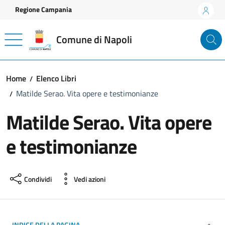
Vai ai contenuti
Vai al footer
Regione Campania
Comune di Napoli
Home
Elenco Libri
Matilde Serao. Vita opere e testimonianze
Matilde Serao. Vita opere
e testimonianze
Condividi
Vedi azioni
INDICE DELLA PAGINA