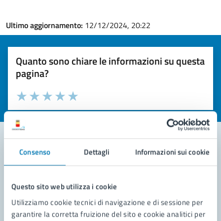
Ultimo aggiornamento:
12/12/2024, 20:22
Quanto sono chiare le informazioni su questa
pagina?
Valuta la chiarezza delle informazioni (da 1 a 5 stelle)
Seleziona il numero di stelle per valutare la chiarezza delle i
Valuta 1 stelle su 5
Valuta 2 stelle su 5
Valuta 3 stelle su 5
Valuta 4 stelle su 5
Valuta 5 stelle su 5
Consenso
Dettagli
Informazioni sui cookie
Contatta il comune
Leggi le domande frequenti
Questo sito web utilizza i cookie
Utilizziamo cookie tecnici di navigazione e di sessione per
Richiedi assistenza
garantire la corretta fruizione del sito e cookie analitici per