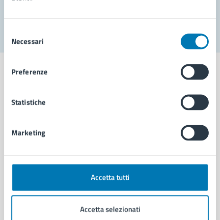
Segnala disservizio
Selezione
Necessari
del
consenso
Preferenze
Statistiche
Comune di Napoli
Marketing
AMMINISTRAZIONE
Aree amministrative
Organi di governo
Municipalità
Accetta tutti
Uffici
Enti e fondazioni
Accetta selezionati
Politici