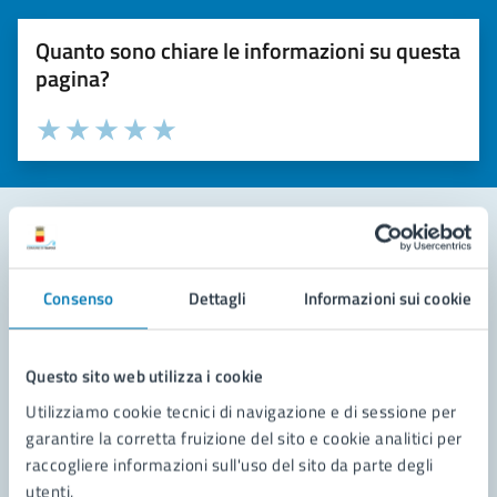
Quanto sono chiare le informazioni su questa
pagina?
Valuta la chiarezza delle informazioni (da 1 a 5 stelle)
Seleziona il numero di stelle per valutare la chiarezza delle i
Valuta 1 stelle su 5
Valuta 2 stelle su 5
Valuta 3 stelle su 5
Valuta 4 stelle su 5
Valuta 5 stelle su 5
Contatta il comune
Consenso
Dettagli
Informazioni sui cookie
Leggi le domande frequenti
Richiedi assistenza
Questo sito web utilizza i cookie
Utilizziamo cookie tecnici di navigazione e di sessione per
Prenota appuntamento
garantire la corretta fruizione del sito e cookie analitici per
raccogliere informazioni sull'uso del sito da parte degli
Problemi in città
utenti.