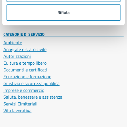
Personale amministrativo
Documenti e dati
Rifiuta
Intranet, posta aziendale e protocollo
CATEGORIE DI SERVIZIO
Ambiente
Anagrafe e stato civile
Autorizzazioni
Cultura e tempo libero
Documenti e certificati
Educazione e formazione
Giustizia e sicurezza pubblica
Imprese e commercio
Salute, benessere e assistenza
Servizi Cimiteriali
Vita lavorativa