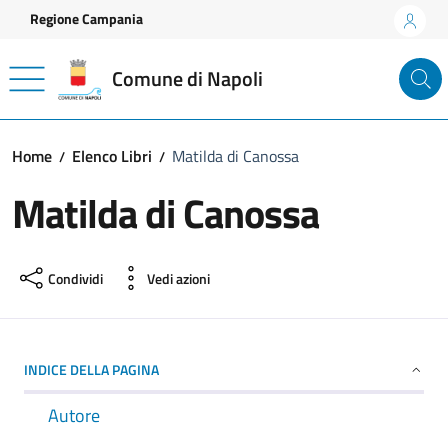
Vai ai contenuti
Vai al footer
Regione Campania
Comune di Napoli
Home
Elenco Libri
Matilda di Canossa
Matilda di Canossa
Condividi
Vedi azioni
INDICE DELLA PAGINA
Autore