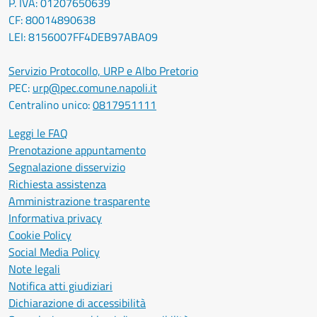
P. IVA: 01207650639
CF: 80014890638
LEI: 8156007FF4DEB97ABA09
Servizio Protocollo, URP e Albo Pretorio
PEC:
urp@pec.comune.napoli.it
Centralino unico:
0817951111
Leggi le FAQ
Prenotazione appuntamento
Segnalazione disservizio
Richiesta assistenza
Amministrazione trasparente
Informativa privacy
Cookie Policy
Social Media Policy
Note legali
Notifica atti giudiziari
Dichiarazione di accessibilità