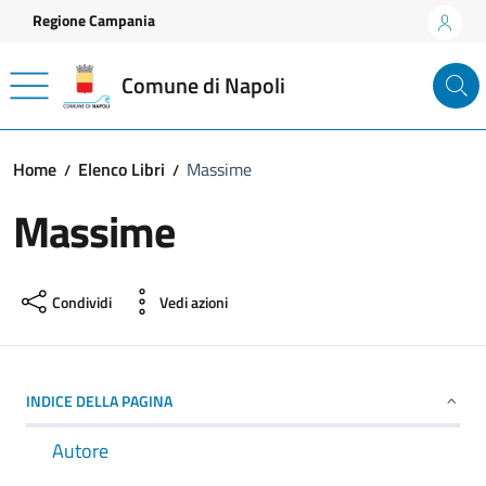
Vai ai contenuti
Vai al footer
Regione Campania
Comune di Napoli
Home
Elenco Libri
Massime
Massime
Condividi
Vedi azioni
INDICE DELLA PAGINA
Autore