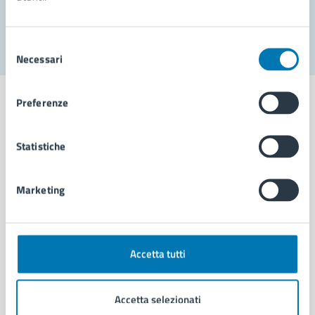
Segnala disservizio
Selezione
Necessari
del
consenso
Preferenze
Statistiche
Comune di Napoli
Marketing
AMMINISTRAZIONE
Aree amministrative
Organi di governo
Municipalità
Accetta tutti
Uffici
Enti e fondazioni
Accetta selezionati
Politici