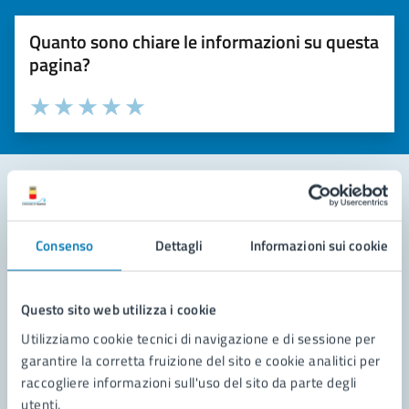
Quanto sono chiare le informazioni su questa
pagina?
Valuta la chiarezza delle informazioni (da 1 a 5 stelle)
Seleziona il numero di stelle per valutare la chiarezza delle i
Valuta 1 stelle su 5
Valuta 2 stelle su 5
Valuta 3 stelle su 5
Valuta 4 stelle su 5
Valuta 5 stelle su 5
Contatta il comune
Consenso
Dettagli
Informazioni sui cookie
Leggi le domande frequenti
Richiedi assistenza
Questo sito web utilizza i cookie
Utilizziamo cookie tecnici di navigazione e di sessione per
Prenota appuntamento
garantire la corretta fruizione del sito e cookie analitici per
raccogliere informazioni sull'uso del sito da parte degli
Problemi in città
utenti.