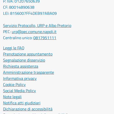
P. IVA: 01207650639
CF: 80014890638
LEI: 8156007FF4DEB97ABA09
Servizio Protocollo, URP e Albo Pretorio
PEC:
urp@pec.comune.napoli.it
Centralino unico:
0817951111
Leggi le FAQ
Prenotazione appuntamento
Segnalazione disservizio
Richiesta assistenza
Amministrazione trasparente
Informativa privacy
Cookie Policy
Social Media Policy
Note legali
Notifica atti giudiziari
Dichiarazione di accessibilità