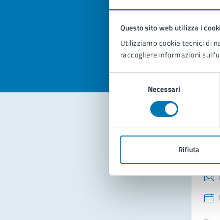
pagi
Questo sito web utilizza i cook
Valuta la
Selezi
Utilizziamo cookie tecnici di n
Valuta 
Val
raccogliere informazioni sull'u
Selezione
Necessari
del
consenso
Con
Rifiuta