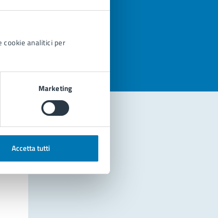
azioni
 cookie analitici per
Marketing
Accetta tutti