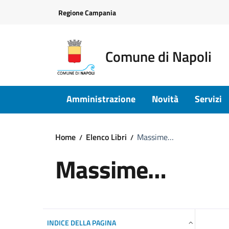
Vai ai contenuti
Vai al footer
Regione Campania
Comune di Napoli
Amministrazione
Novità
Servizi
Home
Elenco Libri
Massime…
Massime…
INDICE DELLA PAGINA