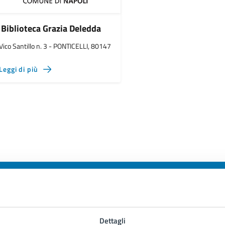
Biblioteca Grazia Deledda
Vico Santillo n. 3 - PONTICELLI, 80147
Leggi di più
to sono chiare le informazioni su questa
Dettagli