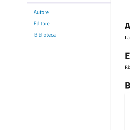
Autore
A
Editore
Biblioteca
La
E
Ri
B