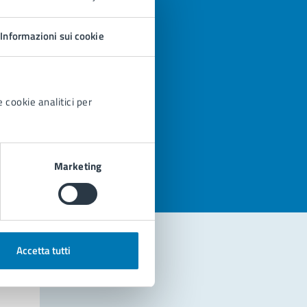
Informazioni sui cookie
 cookie analitici per
azioni
Marketing
Accetta tutti