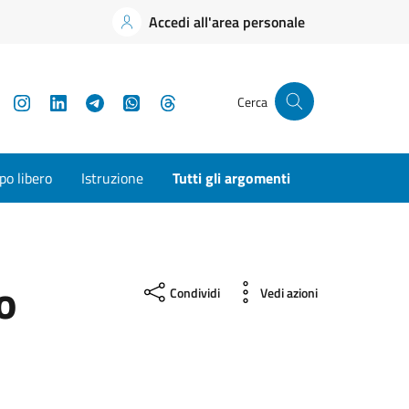
Accedi all'area personale
YouTube
Instagram
LinkedIn
Telegram
WhatsApp
Threads
Cerca
o libero
Istruzione
Tutti gli argomenti
o
Condividi
Vedi azioni