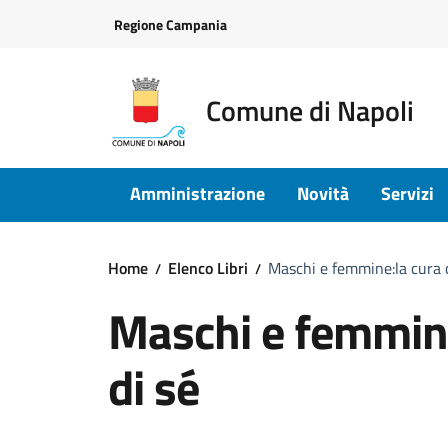
Vai ai contenuti
Vai al footer
Regione Campania
Comune di Napoli
Amministrazione
Novità
Servizi
Home
Elenco Libri
Maschi e femmine:la cura 
Maschi e femmine
di sé