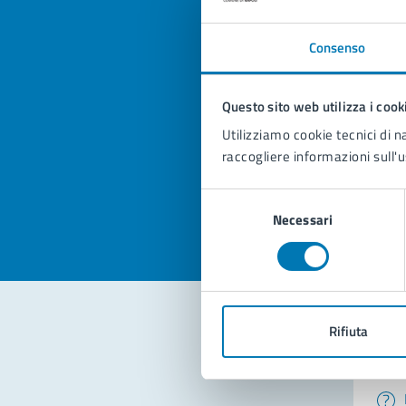
Consenso
Quan
Questo sito web utilizza i cook
pagi
Utilizziamo cookie tecnici di n
raccogliere informazioni sull'u
Valuta la
Selezi
Valuta 
Val
Selezione
Necessari
del
consenso
Rifiuta
Con