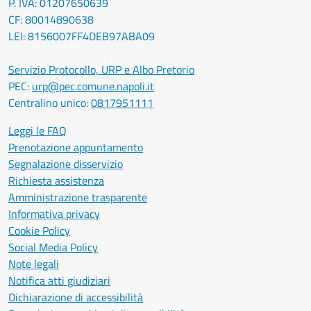
P. IVA: 01207650639
CF: 80014890638
LEI: 8156007FF4DEB97ABA09
Servizio Protocollo, URP e Albo Pretorio
PEC:
urp@pec.comune.napoli.it
Centralino unico:
0817951111
Leggi le FAQ
Prenotazione appuntamento
Segnalazione disservizio
Richiesta assistenza
Amministrazione trasparente
Informativa privacy
Cookie Policy
Social Media Policy
Note legali
Notifica atti giudiziari
Dichiarazione di accessibilità