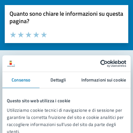
Quanto sono chiare le informazioni su questa
pagina?
Valuta la chiarezza delle informazioni (da 1 a 5 stelle)
Seleziona il numero di stelle per valutare la chiarezza delle i
Valuta 1 stelle su 5
Valuta 2 stelle su 5
Valuta 3 stelle su 5
Valuta 4 stelle su 5
Valuta 5 stelle su 5
Contatta il comune
Consenso
Dettagli
Informazioni sui cookie
Leggi le domande frequenti
Richiedi assistenza
Questo sito web utilizza i cookie
Utilizziamo cookie tecnici di navigazione e di sessione per
Prenota appuntamento
garantire la corretta fruizione del sito e cookie analitici per
raccogliere informazioni sull'uso del sito da parte degli
Problemi in città
utenti.