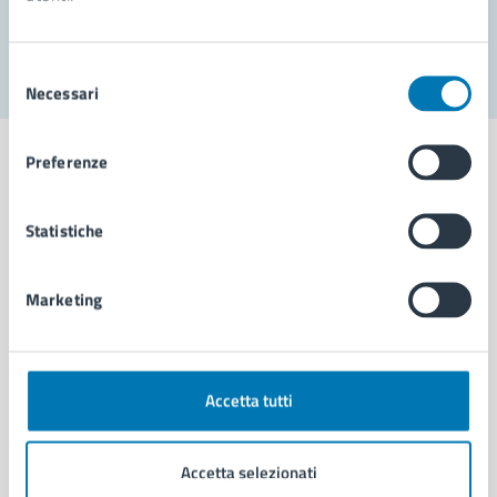
Segnala disservizio
Selezione
Necessari
del
consenso
Preferenze
Statistiche
Comune di Napoli
Marketing
AMMINISTRAZIONE
Aree amministrative
Organi di governo
Municipalità
Accetta tutti
Uffici
Enti e fondazioni
Accetta selezionati
Politici