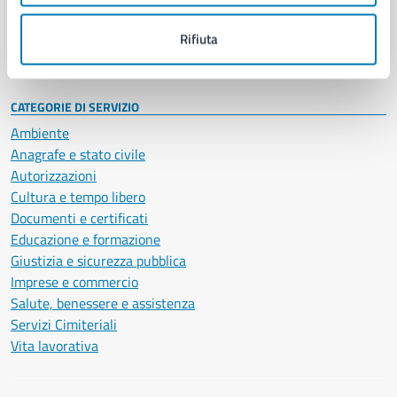
Personale amministrativo
Documenti e dati
Rifiuta
Intranet, posta aziendale e protocollo
CATEGORIE DI SERVIZIO
Ambiente
Anagrafe e stato civile
Autorizzazioni
Cultura e tempo libero
Documenti e certificati
Educazione e formazione
Giustizia e sicurezza pubblica
Imprese e commercio
Salute, benessere e assistenza
Servizi Cimiteriali
Vita lavorativa