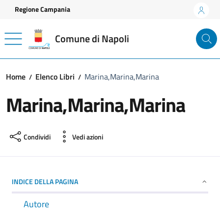
Vai ai contenuti
Vai al footer
Regione Campania
Comune di Napoli
Home
Elenco Libri
Marina,Marina,Marina
Marina,Marina,Marina
Condividi
Vedi azioni
INDICE DELLA PAGINA
Autore