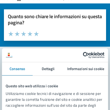
Quanto sono chiare le informazioni su questa
pagina?
Valuta la chiarezza delle informazioni (da 1 a 5 stelle)
Seleziona il numero di stelle per valutare la chiarezza delle i
Valuta 1 stelle su 5
Valuta 2 stelle su 5
Valuta 3 stelle su 5
Valuta 4 stelle su 5
Valuta 5 stelle su 5
Contatta il comune
Consenso
Dettagli
Informazioni sui cookie
Leggi le domande frequenti
Questo sito web utilizza i cookie
Richiedi assistenza
Utilizziamo cookie tecnici di navigazione e di sessione per
Prenota appuntamento
garantire la corretta fruizione del sito e cookie analitici per
raccogliere informazioni sull'uso del sito da parte degli