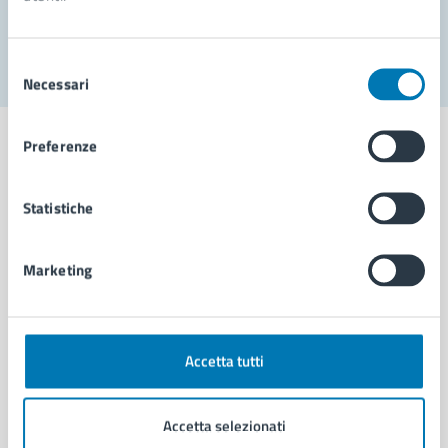
Segnala disservizio
Selezione
Necessari
del
consenso
Preferenze
Statistiche
Comune di Napoli
Marketing
AMMINISTRAZIONE
Aree amministrative
Organi di governo
Municipalità
Accetta tutti
Uffici
Enti e fondazioni
Accetta selezionati
Politici