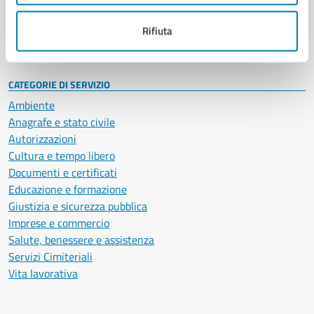
Personale amministrativo
Documenti e dati
Rifiuta
Intranet, posta aziendale e protocollo
CATEGORIE DI SERVIZIO
Ambiente
Anagrafe e stato civile
Autorizzazioni
Cultura e tempo libero
Documenti e certificati
Educazione e formazione
Giustizia e sicurezza pubblica
Imprese e commercio
Salute, benessere e assistenza
Servizi Cimiteriali
Vita lavorativa