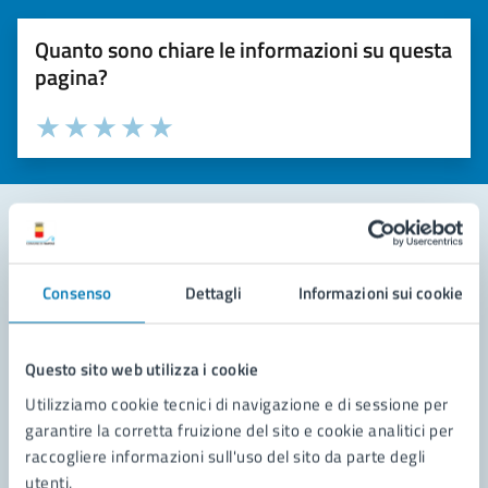
Quanto sono chiare le informazioni su questa
pagina?
Valuta la chiarezza delle informazioni (da 1 a 5 stelle)
Seleziona il numero di stelle per valutare la chiarezza delle i
Valuta 1 stelle su 5
Valuta 2 stelle su 5
Valuta 3 stelle su 5
Valuta 4 stelle su 5
Valuta 5 stelle su 5
Contatta il comune
Consenso
Dettagli
Informazioni sui cookie
Leggi le domande frequenti
Richiedi assistenza
Questo sito web utilizza i cookie
Utilizziamo cookie tecnici di navigazione e di sessione per
Prenota appuntamento
garantire la corretta fruizione del sito e cookie analitici per
raccogliere informazioni sull'uso del sito da parte degli
Problemi in città
utenti.