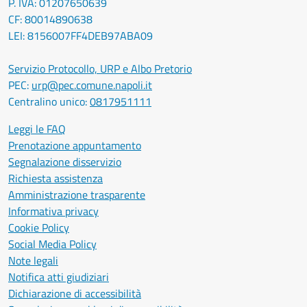
P. IVA: 01207650639
CF: 80014890638
LEI: 8156007FF4DEB97ABA09
Servizio Protocollo, URP e Albo Pretorio
PEC:
urp@pec.comune.napoli.it
Centralino unico:
0817951111
Leggi le FAQ
Prenotazione appuntamento
Segnalazione disservizio
Richiesta assistenza
Amministrazione trasparente
Informativa privacy
Cookie Policy
Social Media Policy
Note legali
Notifica atti giudiziari
Dichiarazione di accessibilità