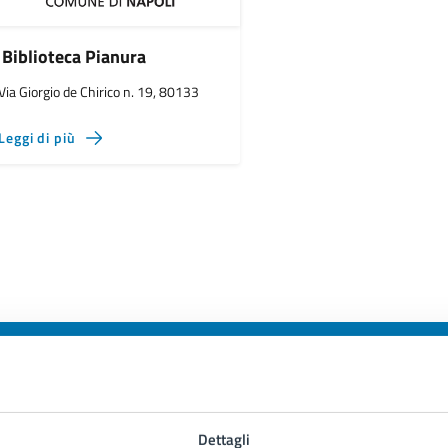
Biblioteca Pianura
Via Giorgio de Chirico n. 19, 80133
Leggi di più
to sono chiare le informazioni su questa
Dettagli