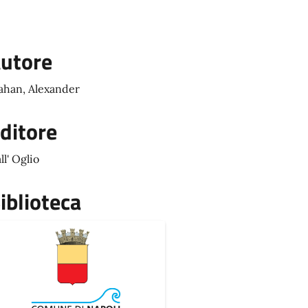
utore
han, Alexander
ditore
ll' Oglio
iblioteca