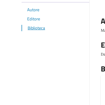
Autore
A
Editore
Biblioteca
Ma
E
Da
B