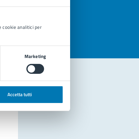
azioni
 cookie analitici per
Marketing
Accetta tutti