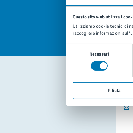
pagi
Questo sito web utilizza i cook
Valuta la
Selezi
Utilizziamo cookie tecnici di n
Valuta 
Val
raccogliere informazioni sull'u
Selezione
Necessari
del
consenso
Con
Rifiuta