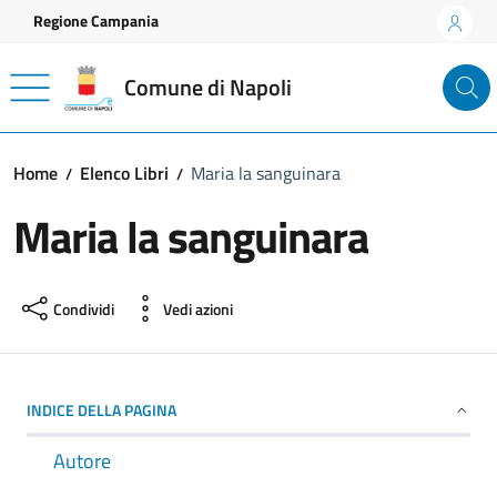
Vai ai contenuti
Vai al footer
Regione Campania
Comune di Napoli
Home
Elenco Libri
Maria la sanguinara
Maria la sanguinara
Condividi
Vedi azioni
INDICE DELLA PAGINA
Autore