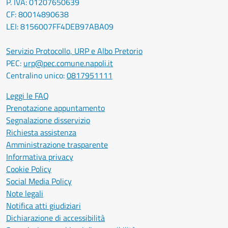
P. IVA: 01207650639
CF: 80014890638
LEI: 8156007FF4DEB97ABA09
Servizio Protocollo, URP e Albo Pretorio
PEC:
urp@pec.comune.napoli.it
Centralino unico:
0817951111
Leggi le FAQ
Prenotazione appuntamento
Segnalazione disservizio
Richiesta assistenza
Amministrazione trasparente
Informativa privacy
Cookie Policy
Social Media Policy
Note legali
Notifica atti giudiziari
Dichiarazione di accessibilità