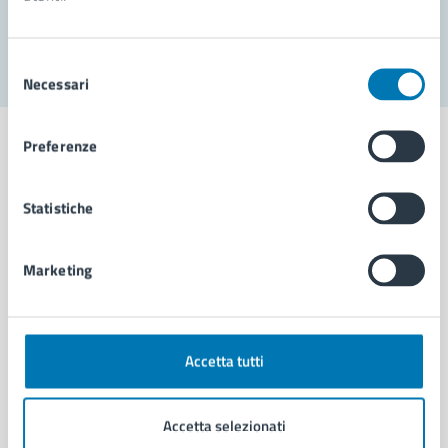
Segnala disservizio
Selezione
Necessari
del
consenso
Preferenze
Statistiche
Comune di Napoli
Marketing
AMMINISTRAZIONE
Aree amministrative
Organi di governo
Municipalità
Accetta tutti
Uffici
Enti e fondazioni
Accetta selezionati
Politici