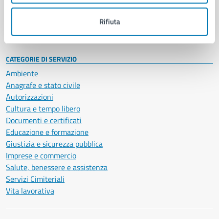
Personale amministrativo
Documenti e dati
Rifiuta
Intranet, posta aziendale e protocollo
CATEGORIE DI SERVIZIO
Ambiente
Anagrafe e stato civile
Autorizzazioni
Cultura e tempo libero
Documenti e certificati
Educazione e formazione
Giustizia e sicurezza pubblica
Imprese e commercio
Salute, benessere e assistenza
Servizi Cimiteriali
Vita lavorativa