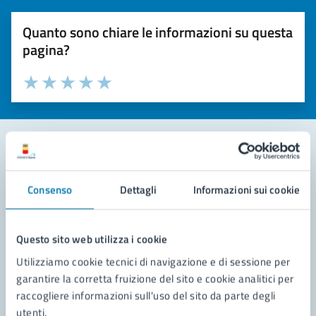
Quanto sono chiare le informazioni su questa
pagina?
Valuta la chiarezza delle informazioni (da 1 a 5 stelle)
Seleziona il numero di stelle per valutare la chiarezza delle i
Valuta 1 stelle su 5
Valuta 2 stelle su 5
Valuta 3 stelle su 5
Valuta 4 stelle su 5
Valuta 5 stelle su 5
Contatta il comune
Consenso
Dettagli
Informazioni sui cookie
Leggi le domande frequenti
Richiedi assistenza
Questo sito web utilizza i cookie
Utilizziamo cookie tecnici di navigazione e di sessione per
Prenota appuntamento
garantire la corretta fruizione del sito e cookie analitici per
raccogliere informazioni sull'uso del sito da parte degli
Problemi in città
utenti.