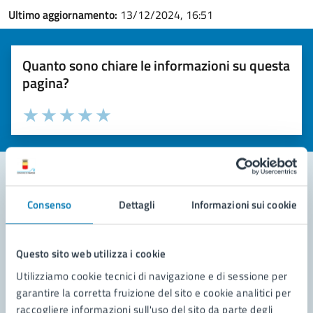
Ultimo aggiornamento:
13/12/2024, 16:51
Quanto sono chiare le informazioni su questa
pagina?
Valuta la chiarezza delle informazioni (da 1 a 5 stelle)
Seleziona il numero di stelle per valutare la chiarezza delle i
Valuta 1 stelle su 5
Valuta 2 stelle su 5
Valuta 3 stelle su 5
Valuta 4 stelle su 5
Valuta 5 stelle su 5
Consenso
Dettagli
Informazioni sui cookie
Contatta il comune
Leggi le domande frequenti
Questo sito web utilizza i cookie
Richiedi assistenza
Utilizziamo cookie tecnici di navigazione e di sessione per
garantire la corretta fruizione del sito e cookie analitici per
Prenota appuntamento
raccogliere informazioni sull'uso del sito da parte degli