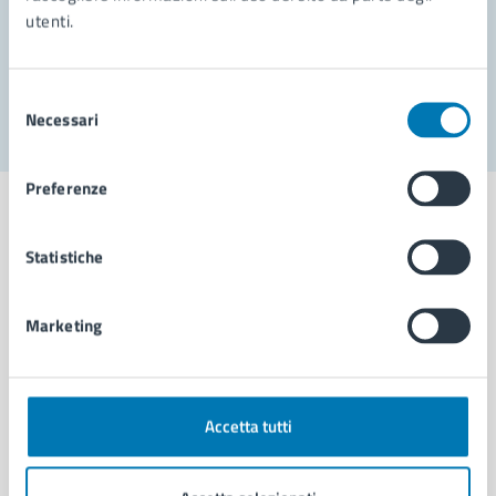
utenti.
Problemi in città
Segnala disservizio
Selezione
Necessari
del
consenso
Preferenze
Statistiche
Comune di Napoli
Marketing
AMMINISTRAZIONE
Aree amministrative
Organi di governo
Accetta tutti
Municipalità
Uffici