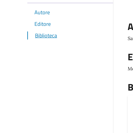
Autore
A
Editore
Biblioteca
Sa
E
M
B