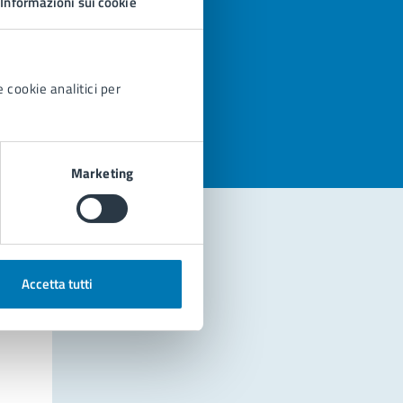
Informazioni sui cookie
azioni
 cookie analitici per
Marketing
Accetta tutti