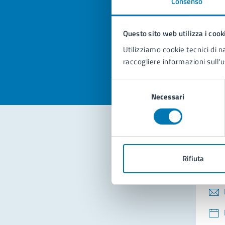
Consenso
Quan
pagi
Questo sito web utilizza i cook
Valuta la
Selezi
Utilizziamo cookie tecnici di n
Valuta 
Val
raccogliere informazioni sull'u
Selezione
Necessari
del
consenso
Con
Rifiuta