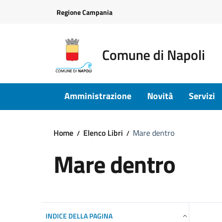
Vai ai contenuti
Vai al footer
Regione Campania
Comune di Napoli
Amministrazione
Novità
Servizi
Home
Elenco Libri
Mare dentro
Mare dentro
INDICE DELLA PAGINA