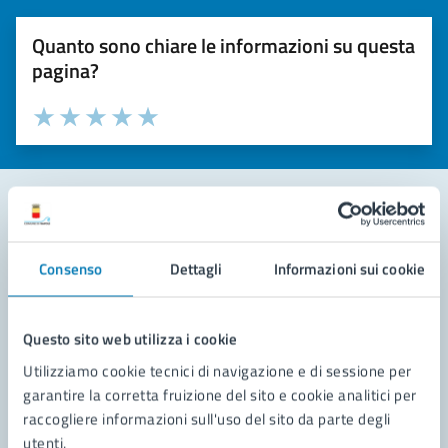
Quanto sono chiare le informazioni su questa
pagina?
Valuta la chiarezza delle informazioni (da 1 a 5 stelle)
Seleziona il numero di stelle per valutare la chiarezza delle i
Valuta 1 stelle su 5
Valuta 2 stelle su 5
Valuta 3 stelle su 5
Valuta 4 stelle su 5
Valuta 5 stelle su 5
Contatta il comune
Consenso
Dettagli
Informazioni sui cookie
Leggi le domande frequenti
Richiedi assistenza
Questo sito web utilizza i cookie
Utilizziamo cookie tecnici di navigazione e di sessione per
Prenota appuntamento
garantire la corretta fruizione del sito e cookie analitici per
raccogliere informazioni sull'uso del sito da parte degli
Problemi in città
utenti.