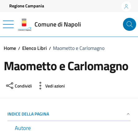
Vai ai contenuti
Vai al footer
Regione Campania
Comune di Napoli
Home
Elenco Libri
Maometto e Carlomagno
Maometto e Carlomagno
Condividi
Vedi azioni
INDICE DELLA PAGINA
Autore