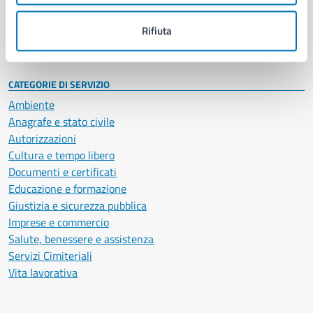
Personale amministrativo
Documenti e dati
Rifiuta
Intranet, posta aziendale e protocollo
CATEGORIE DI SERVIZIO
Ambiente
Anagrafe e stato civile
Autorizzazioni
Cultura e tempo libero
Documenti e certificati
Educazione e formazione
Giustizia e sicurezza pubblica
Imprese e commercio
Salute, benessere e assistenza
Servizi Cimiteriali
Vita lavorativa