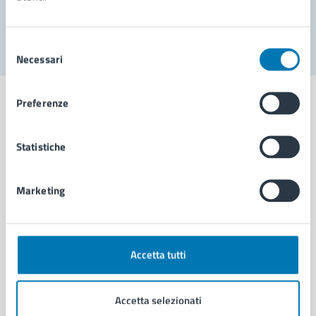
Segnala disservizio
Selezione
Necessari
del
consenso
Preferenze
Statistiche
Comune di Napoli
Marketing
AMMINISTRAZIONE
Aree amministrative
Organi di governo
Municipalità
Accetta tutti
Uffici
Enti e fondazioni
Accetta selezionati
Politici