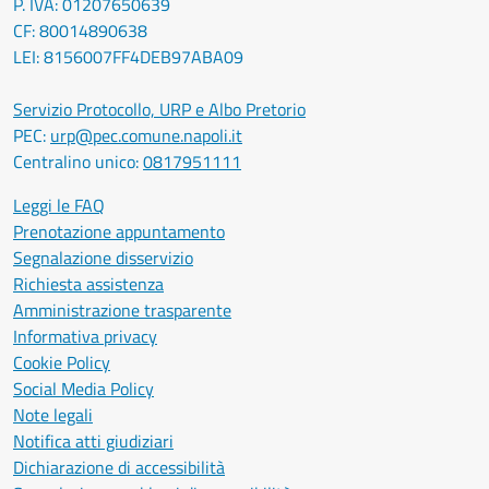
P. IVA: 01207650639
CF: 80014890638
LEI: 8156007FF4DEB97ABA09
Servizio Protocollo, URP e Albo Pretorio
PEC:
urp@pec.comune.napoli.it
Centralino unico:
0817951111
Leggi le FAQ
Prenotazione appuntamento
Segnalazione disservizio
Richiesta assistenza
Amministrazione trasparente
Informativa privacy
Cookie Policy
Social Media Policy
Note legali
Notifica atti giudiziari
Dichiarazione di accessibilità