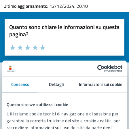
Ultimo aggiornamento:
12/12/2024, 20:10
Quanto sono chiare le informazioni su questa
pagina?
Valuta la chiarezza delle informazioni (da 1 a 5 stelle)
Seleziona il numero di stelle per valutare la chiarezza delle i
Valuta 1 stelle su 5
Valuta 2 stelle su 5
Valuta 3 stelle su 5
Valuta 4 stelle su 5
Valuta 5 stelle su 5
Consenso
Dettagli
Informazioni sui cookie
Contatta il comune
Leggi le domande frequenti
Questo sito web utilizza i cookie
Richiedi assistenza
Utilizziamo cookie tecnici di navigazione e di sessione per
garantire la corretta fruizione del sito e cookie analitici per
Prenota appuntamento
raccogliere informazioni sull'uso del sito da parte degli