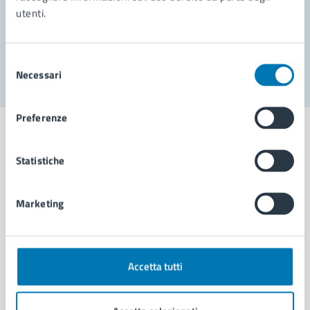
utenti.
Problemi in città
Segnala disservizio
Selezione
Necessari
del
consenso
Preferenze
Statistiche
Comune di Napoli
Marketing
AMMINISTRAZIONE
Aree amministrative
Organi di governo
Accetta tutti
Municipalità
Uffici