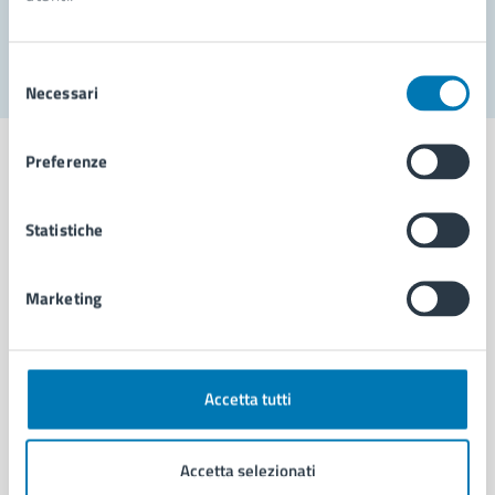
Segnala disservizio
Selezione
Necessari
del
consenso
Preferenze
Statistiche
Comune di Napoli
Marketing
AMMINISTRAZIONE
Aree amministrative
Organi di governo
Municipalità
Accetta tutti
Uffici
Enti e fondazioni
Accetta selezionati
Politici