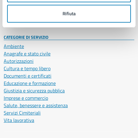
Personale amministrativo
Documenti e dati
Rifiuta
Intranet, posta aziendale e protocollo
CATEGORIE DI SERVIZIO
Ambiente
Anagrafe e stato civile
Autorizzazioni
Cultura e tempo libero
Documenti e certificati
Educazione e formazione
Giustizia e sicurezza pubblica
Imprese e commercio
Salute, benessere e assistenza
Servizi Cimiteriali
Vita lavorativa