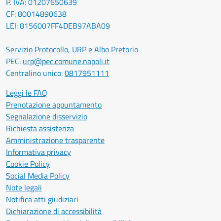
P. IVA: 01207650639
CF: 80014890638
LEI: 8156007FF4DEB97ABA09
Servizio Protocollo, URP e Albo Pretorio
PEC:
urp@pec.comune.napoli.it
Centralino unico:
0817951111
Leggi le FAQ
Prenotazione appuntamento
Segnalazione disservizio
Richiesta assistenza
Amministrazione trasparente
Informativa privacy
Cookie Policy
Social Media Policy
Note legali
Notifica atti giudiziari
Dichiarazione di accessibilità