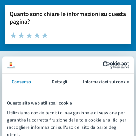
Quanto sono chiare le informazioni su questa
pagina?
Valuta la chiarezza delle informazioni (da 1 a 5 stelle)
Seleziona il numero di stelle per valutare la chiarezza delle i
Valuta 1 stelle su 5
Valuta 2 stelle su 5
Valuta 3 stelle su 5
Valuta 4 stelle su 5
Valuta 5 stelle su 5
Contatta il comune
Consenso
Dettagli
Informazioni sui cookie
Leggi le domande frequenti
Richiedi assistenza
Questo sito web utilizza i cookie
Utilizziamo cookie tecnici di navigazione e di sessione per
Prenota appuntamento
garantire la corretta fruizione del sito e cookie analitici per
raccogliere informazioni sull'uso del sito da parte degli
Problemi in città
utenti.