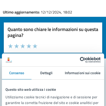
Ultimo aggiornamento:
12/12/2024, 18:02
Quanto sono chiare le informazioni su questa
pagina?
Valuta la chiarezza delle informazioni (da 1 a 5 stelle)
Seleziona il numero di stelle per valutare la chiarezza delle i
Valuta 1 stelle su 5
Valuta 2 stelle su 5
Valuta 3 stelle su 5
Valuta 4 stelle su 5
Valuta 5 stelle su 5
Consenso
Dettagli
Informazioni sui cookie
Contatta il comune
Leggi le domande frequenti
Questo sito web utilizza i cookie
Utilizziamo cookie tecnici di navigazione e di sessione per
Richiedi assistenza
garantire la corretta fruizione del sito e cookie analitici per