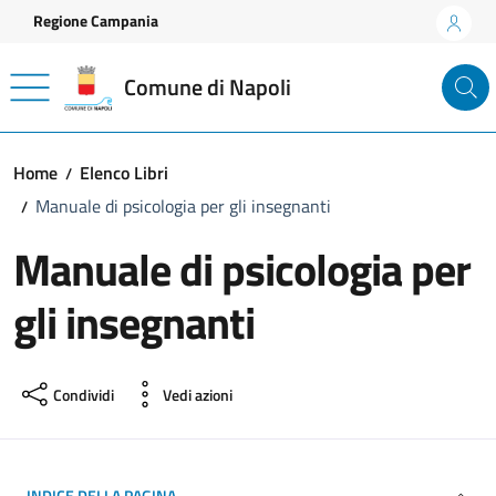
Vai ai contenuti
Vai al footer
Regione Campania
Comune di Napoli
Home
Elenco Libri
Manuale di psicologia per gli insegnanti
Manuale di psicologia per
gli insegnanti
Condividi
Vedi azioni
INDICE DELLA PAGINA