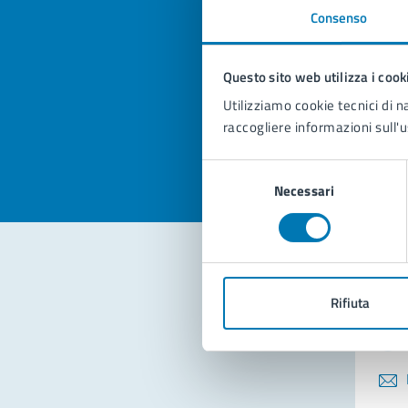
Consenso
Quan
pagi
Questo sito web utilizza i cook
Utilizziamo cookie tecnici di n
Valuta la
Selezi
raccogliere informazioni sull'u
Valuta 
Val
Selezione
Necessari
del
consenso
Con
Rifiuta