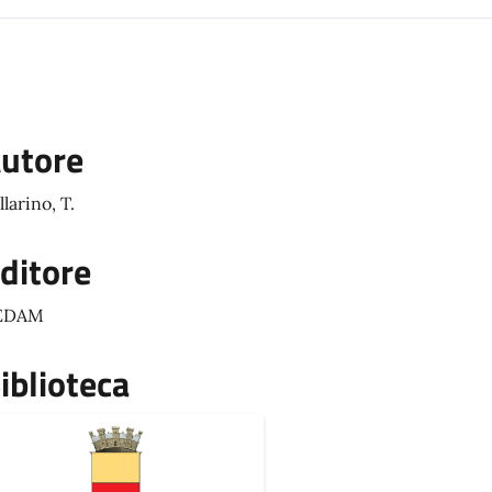
utore
llarino, T.
ditore
EDAM
iblioteca