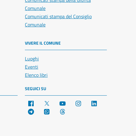
Comunicati stampa della Giunta
Comunale
Comunicati stampa del Consiglio
Comunale
VIVERE IL COMUNE
Luoghi
Eventi
Elenco libri
SEGUICI SU
Facebook
X
YouTube
Instagram
LinkedIn
Telegram
WhatsApp
Threads