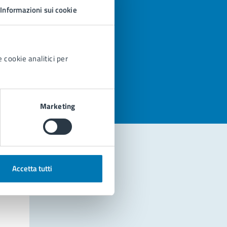
Informazioni sui cookie
 cookie analitici per
azioni
Marketing
Accetta tutti